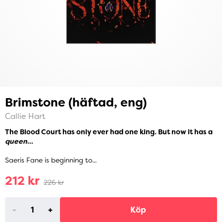
Brimstone (häftad, eng)
Callie Hart
The Blood Court has only ever had one king. But now it has a
queen
...
Saeris Fane is beginning to...
212 kr
226 kr
-
+
Köp