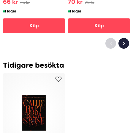
66 kr
70 kr
75 kr
75 kr
I lager
I lager
Köp
Köp
Tidigare besökta