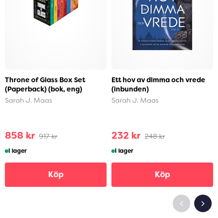
Throne of Glass Box Set
Ett hov av dimma och vrede
(Paperback) (bok, eng)
(inbunden)
Sarah J. Maas
Sarah J. Maas
858 kr
232 kr
917 kr
248 kr
I lager
I lager
Köp
Köp