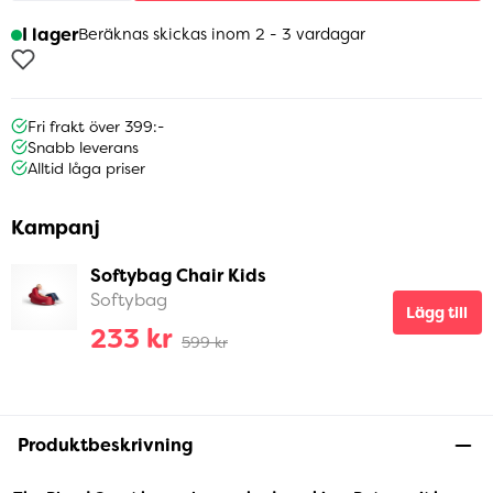
I lager
Beräknas skickas inom 2 - 3 vardagar
Fri frakt över 399:-
Snabb leverans
Alltid låga priser
Kampanj
Softybag Chair Kids
Softybag
Lägg till
233 kr
599 kr
Produktbeskrivning