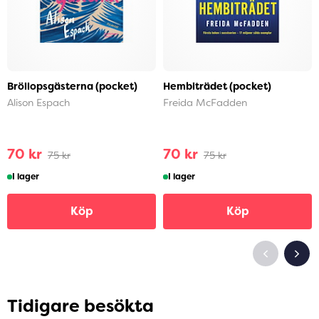
Bröllopsgästerna (pocket)
Hembiträdet (pocket)
Alison Espach
Freida McFadden
70 kr
70 kr
75 kr
75 kr
I lager
I lager
Köp
Köp
Tidigare besökta