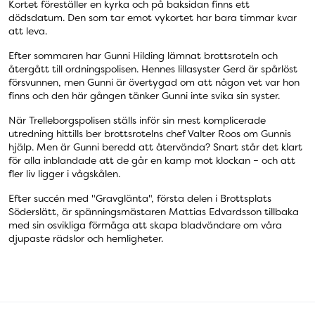
Kortet föreställer en kyrka och på baksidan finns ett
dödsdatum. Den som tar emot vykortet har bara timmar kvar
att leva.
Efter sommaren har Gunni Hilding lämnat brottsroteln och
återgått till ordningspolisen. Hennes lillasyster Gerd är spårlöst
försvunnen, men Gunni är övertygad om att någon vet var hon
finns och den här gången tänker Gunni inte svika sin syster.
När Trelleborgspolisen ställs inför sin mest komplicerade
utredning hittills ber brottsrotelns chef Valter Roos om Gunnis
hjälp. Men är Gunni beredd att återvända? Snart står det klart
för alla inblandade att de går en kamp mot klockan – och att
fler liv ligger i vågskålen.
Efter succén med "Gravglänta", första delen i Brottsplats
Söderslätt, är spänningsmästaren Mattias Edvardsson tillbaka
med sin osvikliga förmåga att skapa bladvändare om våra
djupaste rädslor och hemligheter.