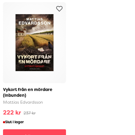
Vykort från en mördare
(inbunden)
Mattias Edvardsson
222 kr
237 kr
Slut i lager