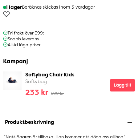
I lager
Beräknas skickas inom 3 vardagar
Fri frakt över 399:-
Snabb leverans
Alltid låga priser
Kampanj
Softybag Chair Kids
Softybag
Lägg till
233 kr
599 kr
Produktbeskrivning
”Nattjägaren är tillbaka. Han kommer att döda oss allihop.”