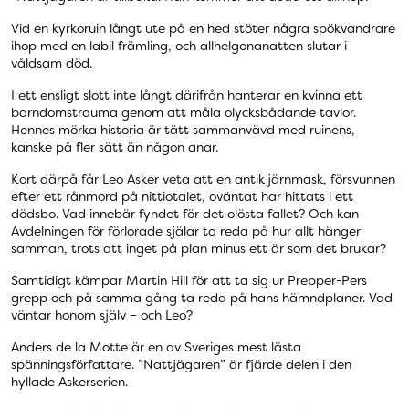
Vid en kyrkoruin långt ute på en hed stöter några spökvandrare
ihop med en labil främling, och allhelgonanatten slutar i
våldsam död.
I ett ensligt slott inte långt därifrån hanterar en kvinna ett
barndomstrauma genom att måla olycksbådande tavlor.
Hennes mörka historia är tätt sammanvävd med ruinens,
kanske på fler sätt än någon anar.
Kort därpå får Leo Asker veta att en antik järnmask, försvunnen
efter ett rånmord på nittiotalet, oväntat har hittats i ett
dödsbo. Vad innebär fyndet för det olösta fallet? Och kan
Avdelningen för förlorade själar ta reda på hur allt hänger
samman, trots att inget på plan minus ett är som det brukar?
Samtidigt kämpar Martin Hill för att ta sig ur Prepper-Pers
grepp och på samma gång ta reda på hans hämndplaner. Vad
väntar honom själv – och Leo?
Anders de la Motte är en av Sveriges mest lästa
spänningsförfattare. ”Nattjägaren” är fjärde delen i den
hyllade Askerserien.