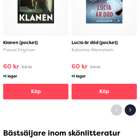
Klanen (pocket)
Lucia är död (pocket)
Pascal Engman
Katarina Wennstam
60 kr
60 kr
64 kr
64 kr
I lager
I lager
Köp
Köp
Bästsäljare inom skönlitteratur