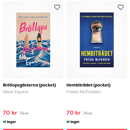
Bröllopsgästerna (pocket)
Hembiträdet (pocket)
Alison Espach
Freida McFadden
70 kr
70 kr
75 kr
75 kr
I lager
I lager