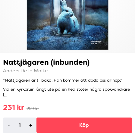
Nattjägaren (inbunden)
Anders De la Motte
”Nattjägaren är tillbaka. Han kommer att döda oss allihop.”
Vid en kyrkoruin långt ute på en hed stöter några spökvandrare
i...
231 kr
259 kr
-
+
Köp