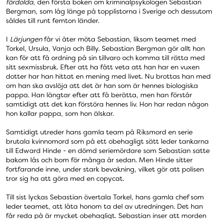
fördolda
, den första boken om kriminalpsykologen Sebastian
Bergman, som låg länge på topplistorna i Sverige och dessutom
såldes till runt femton länder.
I
Lärjungen
får vi åter möta Sebastian, liksom teamet med
Torkel, Ursula, Vanja och Billy. Sebastian Bergman gör allt han
kan för att få ordning på sin tillvaro och komma till rätta med
sitt sexmissbruk. Efter att ha fått veta att han har en vuxen
dotter har han hittat en mening med livet. Nu brottas han med
om han ska avslöja att det är han som är hennes biologiska
pappa. Han längtar efter att få berätta, men han förstår
samtidigt att det kan förstöra hennes liv. Hon har redan någon
hon kallar pappa, som hon älskar.
Samtidigt utreder hans gamla team på Riksmord en serie
brutala kvinnomord som på ett obehagligt sätt leder tankarna
till Edward Hinde - en dömd seriemördare som Sebastian satte
bakom lås och bom för många år sedan. Men Hinde sitter
fortfarande inne, under stark bevakning, vilket gör att polisen
tror sig ha att göra med en copycat.
Till sist lyckas Sebastian övertala Torkel, hans gamla chef som
leder teamet, att låta honom ta del av utredningen. Det han
får reda på är mycket obehagligt. Sebastian inser att morden