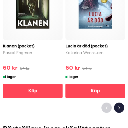
Klanen (pocket)
Lucia är död (pocket)
Pascal Engman
Katarina Wennstam
60 kr
60 kr
64 kr
64 kr
I lager
I lager
Köp
Köp