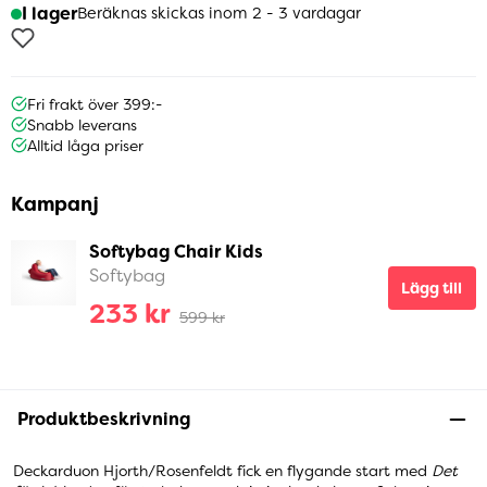
I lager
Beräknas skickas inom 2 - 3 vardagar
Fri frakt över 399:-
Snabb leverans
Alltid låga priser
Kampanj
Softybag Chair Kids
Softybag
Lägg till
233 kr
599 kr
Produktbeskrivning
Deckarduon Hjorth/Rosenfeldt fick en flygande start med
Det