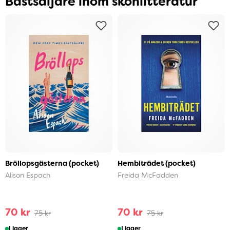
Bästsäljare inom skönlitteratur
Bröllopsgästerna (pocket)
Hembiträdet (pocket)
Alison Espach
Freida McFadden
70 kr
70 kr
75 kr
75 kr
I lager
I lager