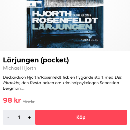
Lärjungen (pocket)
Michael Hjorth
Deckarduon Hjorth/Rosenfeldt fick en flygande start med
Det
fördolda
, den första boken om kriminalpsykologen Sebastian
Bergman,...
98 kr
105 kr
-
+
Köp