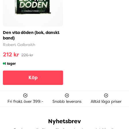
Den vita döden (bok, danskt
band)
Robert Galbraith
212 kr
226 kr
I lager
Köp
Fri frakt över 399:-
Snabb leverans
Alltid låga priser
Nyhetsbrev