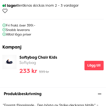
I lager
Beräknas skickas inom 2 - 3 vardagar
Fri frakt över 399:-
Snabb leverans
Alltid låga priser
Kampanj
Softybag Chair Kids
Softybag
Lägg till
233 kr
599 kr
Produktbeskrivning
"Enormt fängslande... Den bästa av Strike-deckarna hittills." –