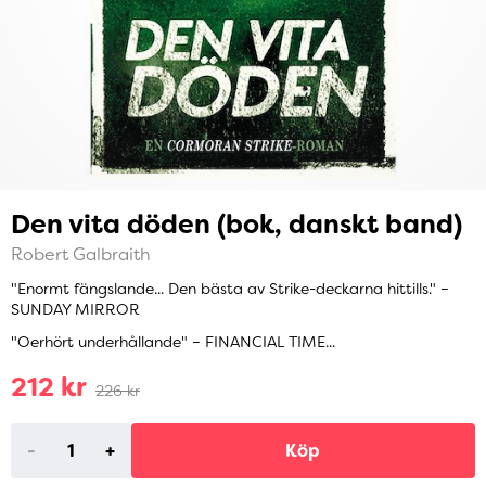
Den vita döden (bok, danskt band)
Robert Galbraith
"Enormt fängslande... Den bästa av Strike-deckarna hittills." –
SUNDAY MIRROR
"Oerhört underhållande" – FINANCIAL TIME...
212 kr
226 kr
-
+
Köp