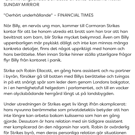
SUNDAY MIRROR
"Oerhört underhållande" – FINANCIAL TIMES
När Billy, en nervös ung man, kommer till Cormoran Strikes
kontor för att be honom utreda ett brott som han tror att han
bevittnat som barn, blir Strike mycket bekymrad. Även om Billy
uppenbarligen mår psykiskt dåligt och inte kan minnas många
konkreta detaljer, finns det något uppriktigt med honom och
hans berättelse. Men innan Strike hinner ställa ytterligare frågor
flyr Billy från kontoret i panik.
Strike och Robin Ellacott, en gång hans assistent och nu partner
i byrån, försöker gå till botten med Billys berättelse och tvingas
in på ett snårigt spår som leder dem genom Londons bakgator,
in i en hemlighetsfull helgedom i parlamentet, och till en vacker
men olycksbådande herrgård långt ut på landsbygden.
Under utredningen är Strikes eget liv långt ifrån okomplicerat:
hans nyvunna berömmelse som privatdetektiv betyder att han
inte längre kan arbeta bakom kulisserna som han en gång
gjorde. Dessutom är hans relation med sin tidigare assistent
mer komplicerad än den någonsin har varit. Robin är ovärderlig
för Strikes byrå, men deras personliga relation gör situationen