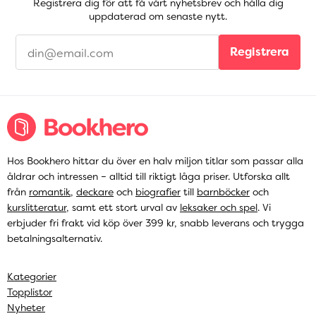
Registrera dig för att få vårt nyhetsbrev och hålla dig
uppdaterad om senaste nytt.
Registrera
Hos Bookhero hittar du över en halv miljon titlar som passar alla
åldrar och intressen – alltid till riktigt låga priser. Utforska allt
från
romantik
,
deckare
och
biografier
till
barnböcker
och
kurslitteratur
, samt ett stort urval av
leksaker och spel
. Vi
erbjuder fri frakt vid köp över 399 kr, snabb leverans och trygga
betalningsalternativ.
Kategorier
Topplistor
Nyheter