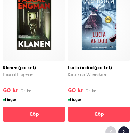
Klanen (pocket)
Lucia är död (pocket)
Pascal Engman
Katarina Wennstam
60 kr
60 kr
64 kr
64 kr
I lager
I lager
Köp
Köp