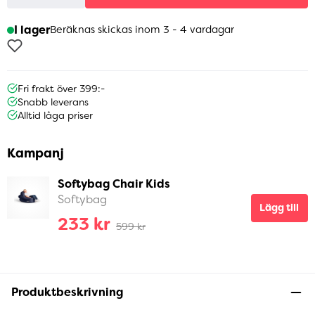
I lager
Beräknas skickas inom 3 - 4 vardagar
Fri frakt över 399:-
Snabb leverans
Alltid låga priser
Kampanj
Softybag Chair Kids
Softybag
Lägg till
233 kr
599 kr
Produktbeskrivning