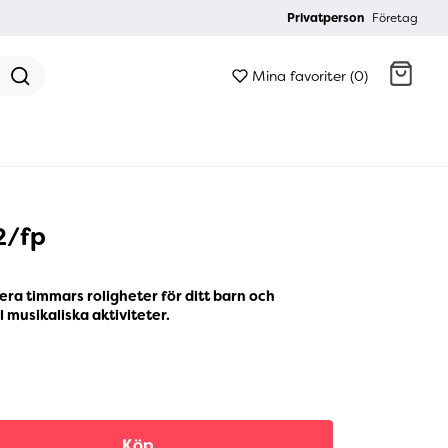
Privatperson
Företag
Mina favoriter (0)
Gå till kassan
2/fp
ra timmars roligheter för ditt barn och
 musikaliska aktiviteter.
Köp