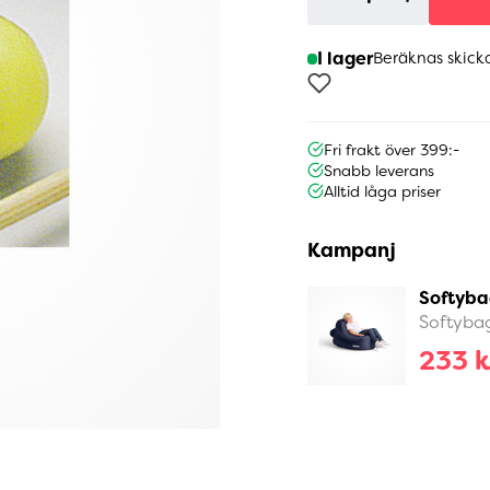
I lager
Beräknas skick
Fri frakt över 399:-
Snabb leverans
Alltid låga priser
Kampanj
Softyba
Softyba
233 k