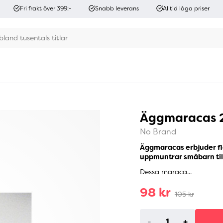
Fri frakt över 399:-
Snabb leverans
Alltid låga priser
Äggmaracas 
No Brand
Äggmaracas erbjuder fle
uppmuntrar småbarn till
Dessa maraca...
98 kr
105 kr
-
+