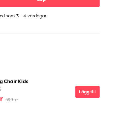
as inom 3 - 4 vardagar
g Chair Kids
g
Lägg till
r
599 kr