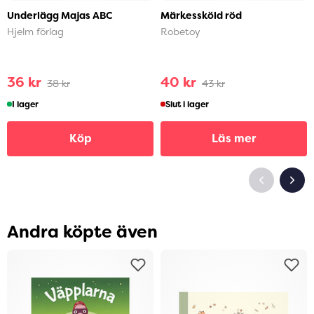
Underlägg Majas ABC
Märkessköld röd
Hjelm förlag
Robetoy
36 kr
40 kr
38 kr
43 kr
I lager
Slut i lager
Köp
Läs mer
Andra köpte även