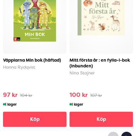
Väpplarna Min bok (häftad)
Mitt första år : en fylla-i-bok
(inbunden)
Hanna Rydqvist
Nina Stajner
97 kr
100 kr
104 kr
107 kr
I lager
I lager
Köp
Köp