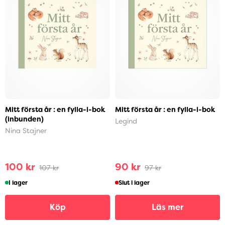
Mitt första år : en fylla-i-bok
Mitt första år : en fylla-i-bok
(inbunden)
Legind
Nina Stajner
100 kr
90 kr
107 kr
97 kr
I lager
Slut i lager
Köp
Läs mer