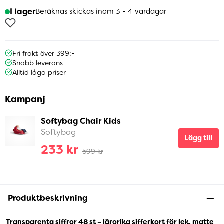
I lager
Beräknas skickas inom 3 - 4 vardagar
Fri frakt över 399:-
Snabb leverans
Alltid låga priser
Kampanj
Softybag Chair Kids
Softybag
Lägg till
233 kr
599 kr
Produktbeskrivning
Transparenta siffror 48 st – lärorika sifferkort för lek, matte