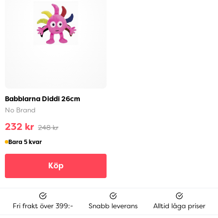
Babblarna Diddi 26cm
No Brand
232 kr
248 kr
Bara 5 kvar
Köp
Fri frakt över 399:-
Snabb leverans
Alltid låga priser