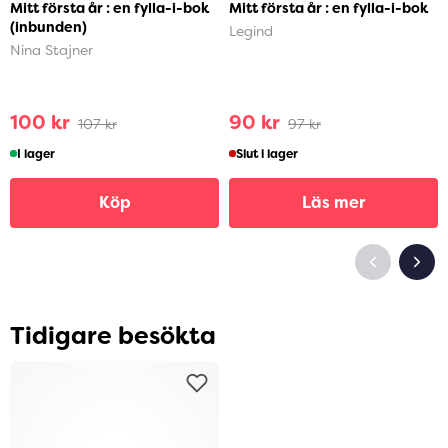
Mitt första år : en fylla-i-bok
Mitt första år : en fylla-i-bok
(inbunden)
Legind
Nina Stajner
100 kr
90 kr
107 kr
97 kr
I lager
Slut i lager
Köp
Läs mer
Tidigare besökta