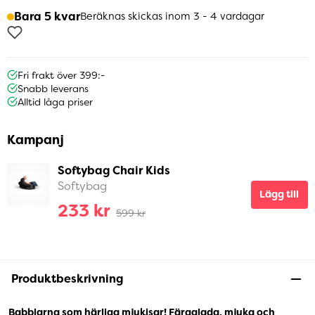
Bara 5 kvar
Beräknas skickas inom 3 - 4 vardagar
Fri frakt över 399:-
Snabb leverans
Alltid låga priser
Kampanj
Softybag Chair Kids
Softybag
Lägg till
233 kr
599 kr
Produktbeskrivning
Babblarna som härliga mjukisar! Färgglada, mjuka och