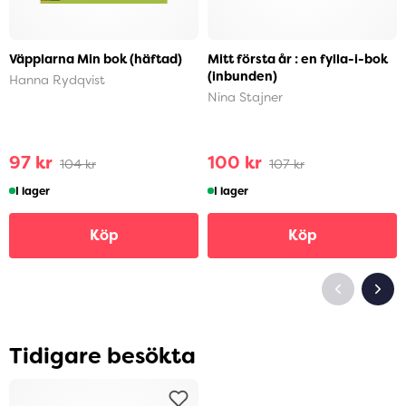
Väpplarna Min bok (häftad)
Mitt första år : en fylla-i-bok
(inbunden)
Hanna Rydqvist
Nina Stajner
97 kr
100 kr
104 kr
107 kr
I lager
I lager
Köp
Köp
Tidigare besökta