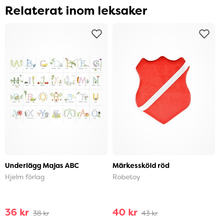
Relaterat inom leksaker
Underlägg Majas ABC
Märkessköld röd
Hjelm förlag
Robetoy
36 kr
40 kr
38 kr
43 kr