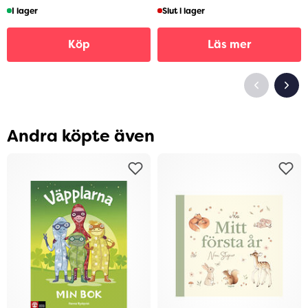
I lager
Slut i lager
Köp
Läs mer
Andra köpte även