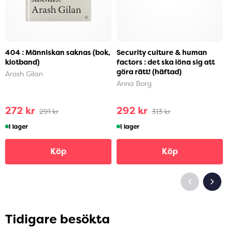
404 : Människan saknas (bok,
Security culture & human
klotband)
factors : det ska löna sig att
göra rätt! (häftad)
Arash Gilan
Anna Borg
272 kr
292 kr
291 kr
313 kr
I lager
I lager
Köp
Köp
Tidigare besökta