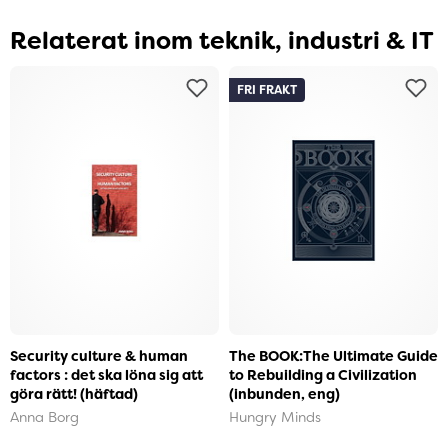
Relaterat inom teknik, industri & IT
FRI FRAKT
Security culture & human
The BOOK:The Ultimate Guide
factors : det ska löna sig att
to Rebuilding a Civilization
göra rätt! (häftad)
(inbunden, eng)
Anna Borg
Hungry Minds