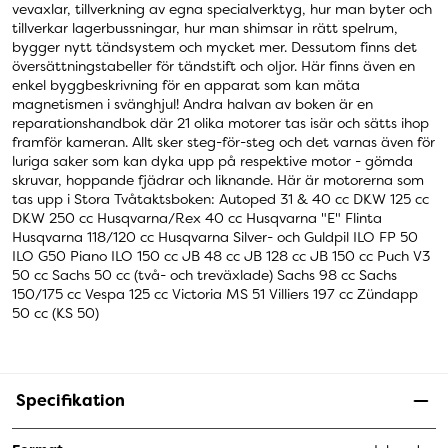
vevaxlar, tillverkning av egna specialverktyg, hur man byter och
tillverkar lagerbussningar, hur man shimsar in rätt spelrum,
bygger nytt tändsystem och mycket mer. Dessutom finns det
översättningstabeller för tändstift och oljor. Här finns även en
enkel byggbeskrivning för en apparat som kan mäta
magnetismen i svänghjul! Andra halvan av boken är en
reparationshandbok där 21 olika motorer tas isär och sätts ihop
framför kameran. Allt sker steg-för-steg och det varnas även för
luriga saker som kan dyka upp på respektive motor - gömda
skruvar, hoppande fjädrar och liknande. Här är motorerna som
tas upp i Stora Tvåtaktsboken: Autoped 31 & 40 cc DKW 125 cc
DKW 250 cc Husqvarna/Rex 40 cc Husqvarna "E" Flinta
Husqvarna 118/120 cc Husqvarna Silver- och Guldpil ILO FP 50
ILO G50 Piano ILO 150 cc JB 48 cc JB 128 cc JB 150 cc Puch V3
50 cc Sachs 50 cc (två- och treväxlade) Sachs 98 cc Sachs
150/175 cc Vespa 125 cc Victoria MS 51 Villiers 197 cc Zündapp
50 cc (KS 50)
Specifikation