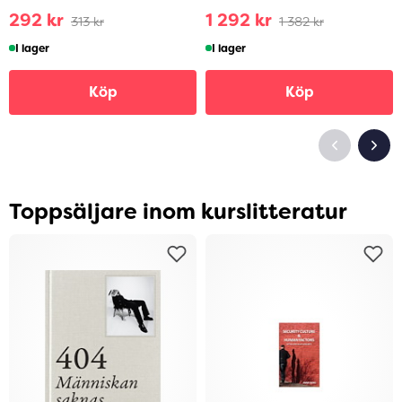
292 kr
1 292 kr
313 kr
1 382 kr
I lager
I lager
Köp
Köp
Toppsäljare inom kurslitteratur