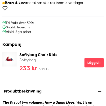
Bara 4 kvar
Beräknas skickas inom 3 vardagar
Fri frakt över 399:-
Snabb leverans
Alltid låga priser
Kampanj
Softybag Chair Kids
Softybag
Lägg till
233 kr
599 kr
Produktbeskrivning
The first of two volumes:
How a Game Lives, Vol. 1
is an