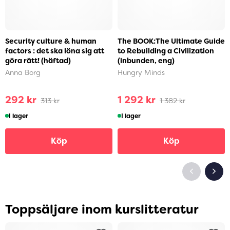
Security culture & human
The BOOK:The Ultimate Guide
factors : det ska löna sig att
to Rebuilding a Civilization
göra rätt! (häftad)
(inbunden, eng)
Anna Borg
Hungry Minds
292 kr
1 292 kr
313 kr
1 382 kr
I lager
I lager
Köp
Köp
Toppsäljare inom kurslitteratur