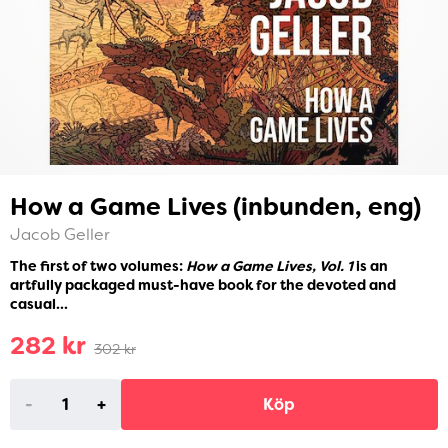
How a Game Lives (inbunden, eng)
Jacob Geller
The first of two volumes:
How a Game Lives, Vol. 1
is an
artfully packaged must-have book for the devoted and
casual...
282 kr
302 kr
-
+
Köp