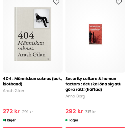
404 : Människan saknas (bok,
Security culture & human
klotband)
factors : det ska löna sig att
göra rätt! (häftad)
Arash Gilan
Anna Borg
272 kr
292 kr
291 kr
313 kr
I lager
I lager