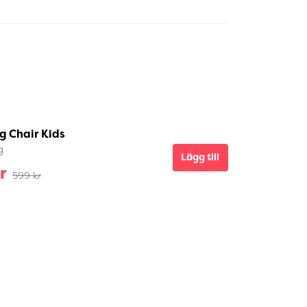
g Chair Kids
g
Lägg till
r
599 kr