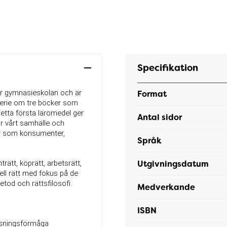
Specifikation
för gymnasieskolan och är 
Format
 serie om tre böcker som 
etta första läromedel ger 
Antal sidor
 vårt samhälle och 
ver som konsumenter, 
Språk
tt, köprätt, arbetsrätt, 
Utgivningsdatum
ll rätt med fokus på de 
tod och rättsfilosofi.
Medverkande
ISBN
ösningsförmåga