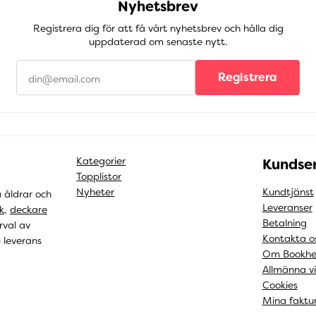
Nyhetsbrev
Registrera dig för att få vårt nyhetsbrev och hålla dig
uppdaterad om senaste nytt.
Registrera
Kategorier
Kundser
Topplistor
Nyheter
Kundtjänst
a åldrar och
Leveranser
k
,
deckare
Betalning
rval av
Kontakta o
b leverans
Om Bookhe
Allmänna vi
Cookies
Mina faktu