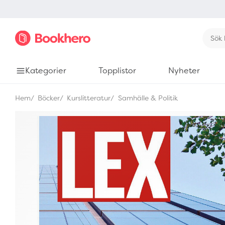
Kategorier
Topplistor
Nyheter
Hem
Böcker
Kurslitteratur
Samhälle & Politik