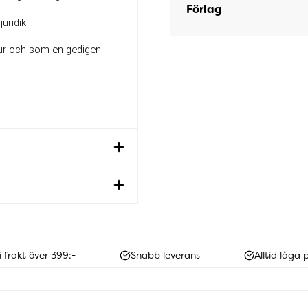
Förlag
uridik
tur och som en gedigen 
i frakt över 399:-
Snabb leverans
Alltid låga p