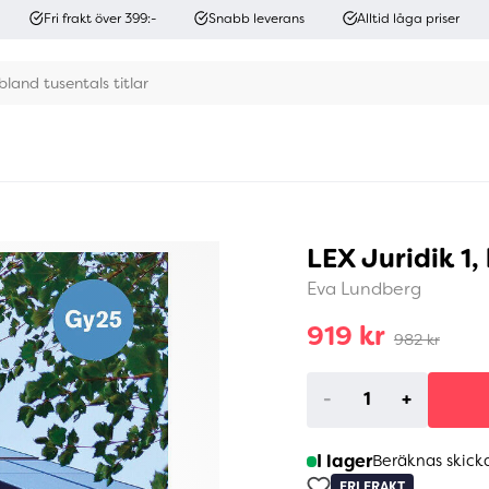
Fri frakt över 399:-
Snabb leverans
Alltid låga priser
LEX Juridik 1,
Eva Lundberg
919 kr
982 kr
-
+
I lager
Beräknas skick
FRI FRAKT