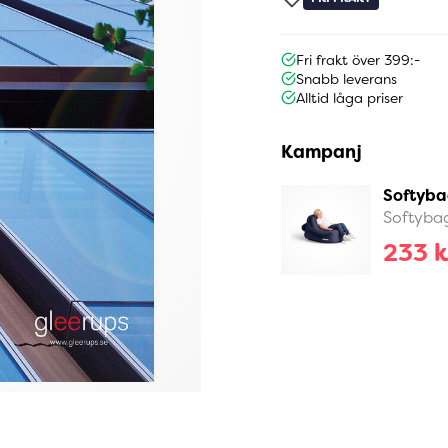
Fri frakt över 399:-
Snabb leverans
Alltid låga priser
Kampanj
Softyba
Softyba
233 k