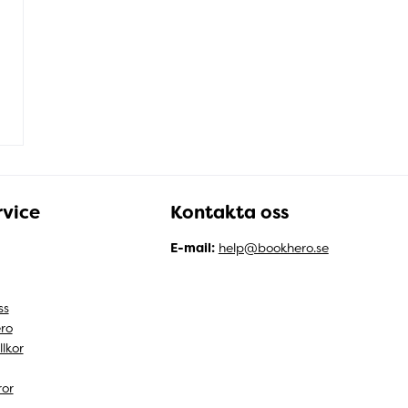
vice
Kontakta oss
E-mail:
help@bookhero.se
ss
ro
llkor
ror