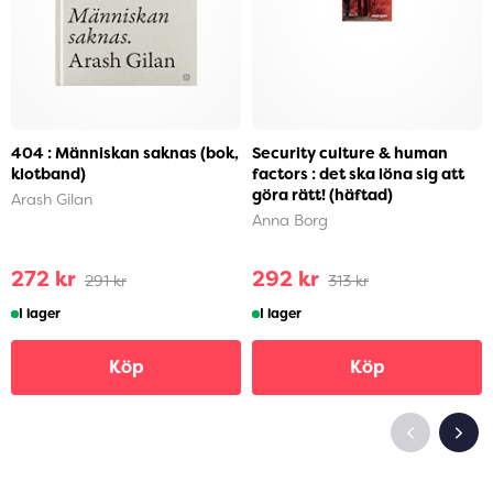
404 : Människan saknas (bok,
Security culture & human
klotband)
factors : det ska löna sig att
göra rätt! (häftad)
Arash Gilan
Anna Borg
272 kr
292 kr
291 kr
313 kr
I lager
I lager
Köp
Köp