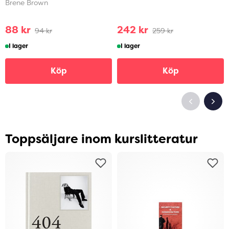
Brene Brown
88 kr
242 kr
94 kr
259 kr
I lager
I lager
Köp
Köp
Toppsäljare inom kurslitteratur