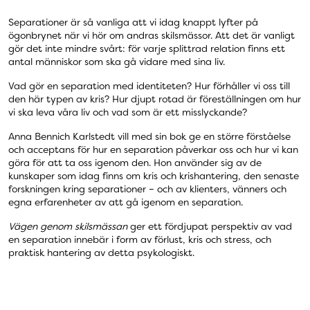
Separationer är så vanliga att vi idag knappt lyfter på
ögonbrynet när vi hör om andras skilsmässor. Att det är vanligt
gör det inte mindre svårt: för varje splittrad relation finns ett
antal människor som ska gå vidare med sina liv.
Vad gör en separation med identiteten? Hur förhåller vi oss till
den här typen av kris? Hur djupt rotad är föreställningen om hur
vi ska leva våra liv och vad som är ett misslyckande?
Anna Bennich Karlstedt vill med sin bok ge en större förståelse
och acceptans för hur en separation påverkar oss och hur vi kan
göra för att ta oss igenom den. Hon använder sig av de
kunskaper som idag finns om kris och krishantering, den senaste
forskningen kring separationer – och av klienters, vänners och
egna erfarenheter av att gå igenom en separation.
Vägen genom skilsmässan
ger ett fördjupat perspektiv av vad
en separation innebär i form av förlust, kris och stress, och
praktisk hantering av detta psykologiskt.