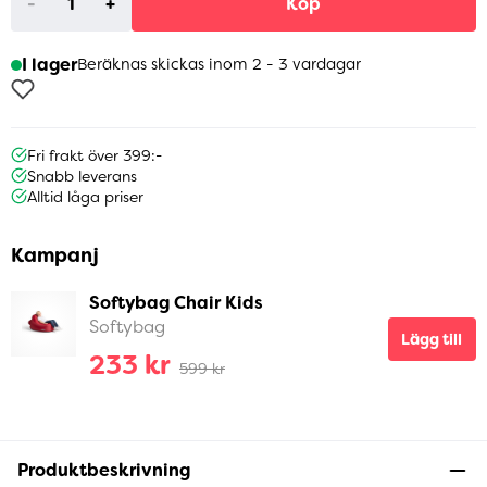
-
+
Köp
I lager
Beräknas skickas inom 2 - 3 vardagar
Fri frakt över 399:-
Snabb leverans
Alltid låga priser
Kampanj
Softybag Chair Kids
Softybag
Lägg till
233 kr
599 kr
Produktbeskrivning