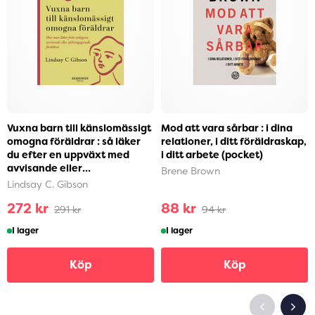
Vuxna barn till känslomässigt
Mod att vara sårbar : i dina
omogna föräldrar : så läker
relationer, i ditt föräldraskap,
du efter en uppväxt med
i ditt arbete (pocket)
avvisande eller
Brene Brown
självupptagna föräldra...
Lindsay C. Gibson
272 kr
88 kr
291 kr
94 kr
I lager
I lager
Köp
Köp