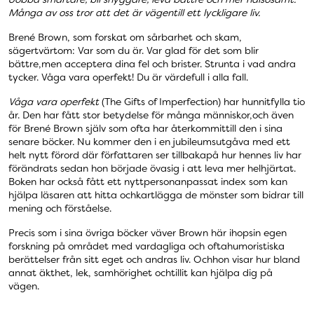
Många av oss tror att det är vägentill ett lyckligare liv.
Brené Brown, som forskat om sårbarhet och skam,
sägertvärtom: Var som du är. Var glad för det som blir
bättre,men acceptera dina fel och brister. Strunta i vad andra
tycker. Våga vara operfekt! Du är värdefull i alla fall.
Våga vara operfekt
(The Gifts of Imperfection) har hunnitfylla tio
år. Den har fått stor betydelse för många människor,och även
för Brené Brown själv som ofta har återkommittill den i sina
senare böcker. Nu kommer den i en jubileumsutgåva med ett
helt nytt förord där författaren ser tillbakapå hur hennes liv har
förändrats sedan hon började övasig i att leva mer helhjärtat.
Boken har också fått ett nyttpersonanpassat index som kan
hjälpa läsaren att hitta ochkartlägga de mönster som bidrar till
mening och förståelse.
Precis som i sina övriga böcker väver Brown här ihopsin egen
forskning på området med vardagliga och oftahumoristiska
berättelser från sitt eget och andras liv. Ochhon visar hur bland
annat äkthet, lek, samhörighet ochtillit kan hjälpa dig på
vägen.