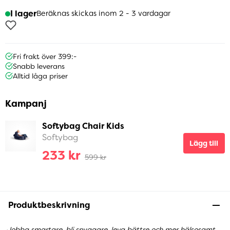
I lager
Beräknas skickas inom 2 - 3 vardagar
Fri frakt över 399:-
Snabb leverans
Alltid låga priser
Kampanj
Softybag Chair Kids
Softybag
Lägg till
233 kr
599 kr
Produktbeskrivning
Jobba smartare, bli snyggare, leva bättre och mer hälsosamt.