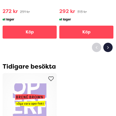
272 kr
292 kr
291 kr
313 kr
I lager
I lager
Köp
Köp
Tidigare besökta