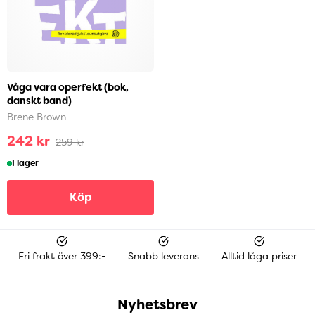
Våga vara operfekt (bok,
danskt band)
Brene Brown
242 kr
259 kr
I lager
Köp
Fri frakt över 399:-
Snabb leverans
Alltid låga priser
Nyhetsbrev