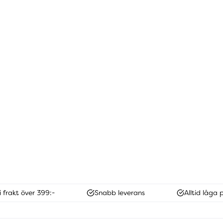
i frakt över 399:-
Snabb leverans
Alltid låga p