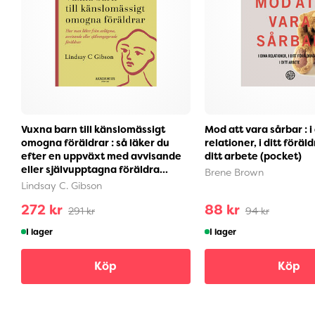
Vuxna barn till känslomässigt
Mod att vara sårbar : i
omogna föräldrar : så läker du
relationer, i ditt föräl
efter en uppväxt med avvisande
ditt arbete (pocket)
eller självupptagna föräldra...
Brene Brown
Lindsay C. Gibson
272 kr
88 kr
291 kr
94 kr
I lager
I lager
Köp
Köp