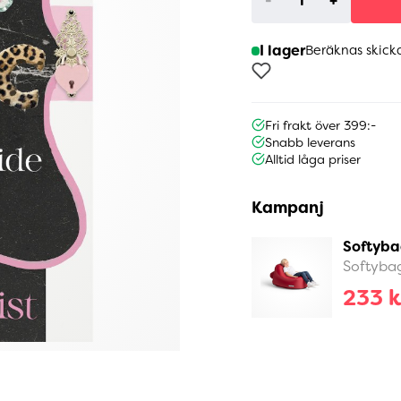
-
+
I lager
Beräknas skick
Fri frakt över 399:-
Snabb leverans
Alltid låga priser
Kampanj
Softyba
Softyba
233 k