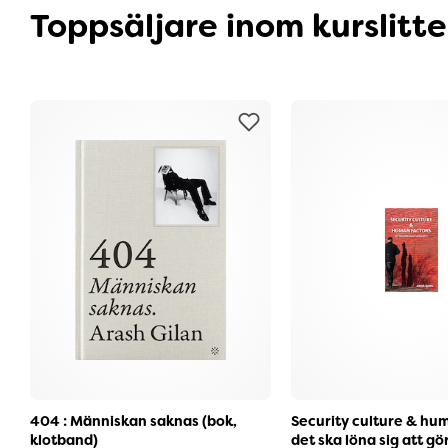
Toppsäljare inom kurslitt
404 : Människan saknas (bok,
Security culture & hum
klotband)
det ska löna sig att gör