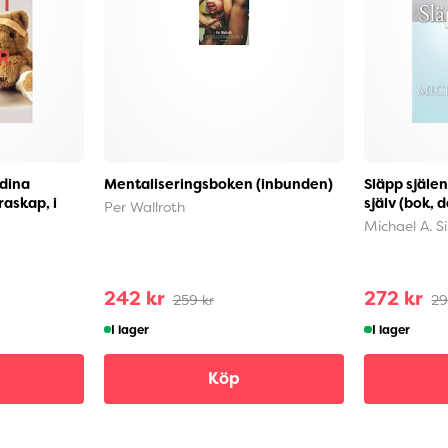
 dina
Mentaliseringsboken (inbunden)
Släpp själen
draskap, i
själv (bok, 
Per Wallroth
Michael A. S
242 kr
272 kr
259 kr
29
I lager
I lager
Köp