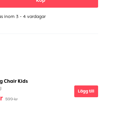
Köp
as inom 3 - 4 vardagar
g Chair Kids
g
Lägg till
r
599 kr