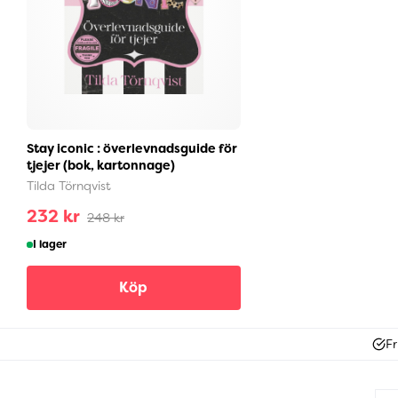
Stay iconic : överlevnadsguide för
tjejer (bok, kartonnage)
Tilda Törnqvist
232 kr
248 kr
I lager
Köp
Fr