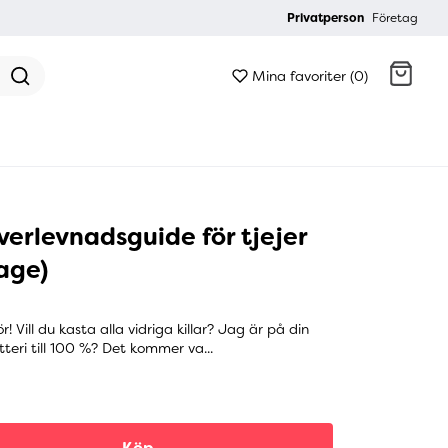
Privatperson
Företag
Mina favoriter (0)
Gå till kassan
överlevnadsguide för tjejer
age)
r! Vill du kasta alla vidriga killar? Jag är på din
atteri till 100 %? Det kommer va...