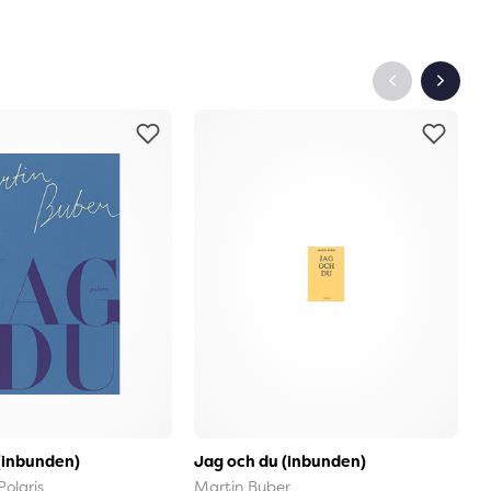
(inbunden)
Jag och du (inbunden)
Å
o
Polaris
Martin Buber