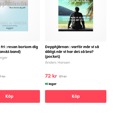
 fri : resan bortom dig
Depphjärnan : varför mår vi så
K
danskt band)
dåligt när vi har det så bra?
k
(pocket)
(
inger
Anders Hansen
S
72 kr
7
1 kr
81 kr
I lager
Köp
Köp