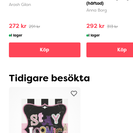
(häftad)
Arash Gilan
Anna Borg
272 kr
292 kr
291 kr
313 kr
I lager
I lager
Köp
Köp
Tidigare besökta