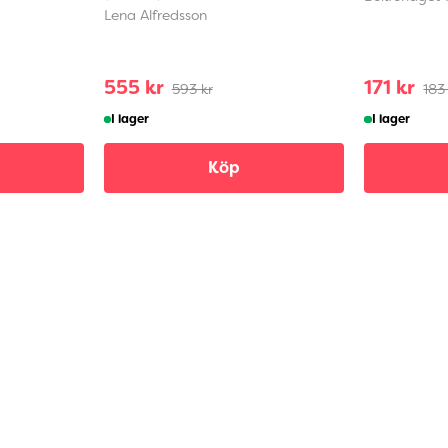
Lena Alfredsson
555 kr
171 kr
593 kr
183
I lager
I lager
Köp