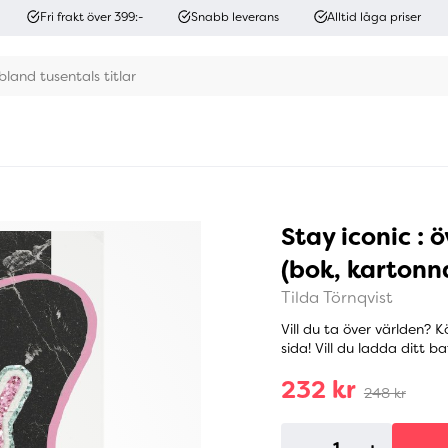
Fri frakt över 399:-
Snabb leverans
Alltid låga priser
Stay iconic : 
(bok, kartonn
Tilda Törnqvist
Vill du ta över världen? Kö
sida! Vill du ladda ditt b
232 kr
248 kr