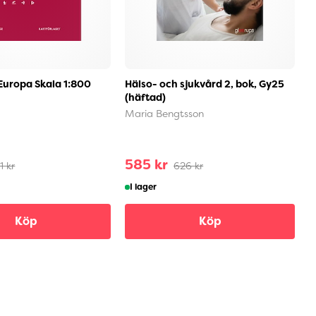
Europa Skala 1:800
Hälso- och sjukvård 2, bok, Gy25
J
(häftad)
B
Maria Bengtsson
585 kr
1
1 kr
626 kr
I lager
Köp
Köp