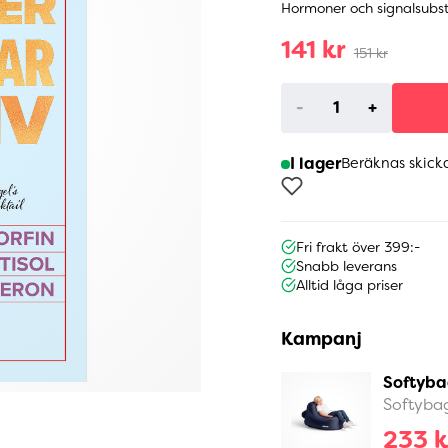
Hormoner och signalsubsta
141 kr
151 kr
-
+
I lager
Beräknas skick
Fri frakt över 399:-
Snabb leverans
Alltid låga priser
Kampanj
Softyba
Softyba
233 k