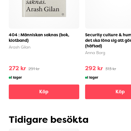
404 : Människan saknas (bok,
Security culture & hum
klotband)
det ska löna sig att gör
(häftad)
Arash Gilan
Anna Borg
272 kr
292 kr
291 kr
313 kr
I lager
I lager
Köp
Köp
Tidigare besökta