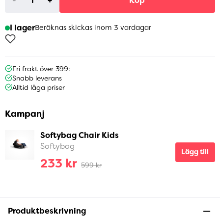
-
+
Köp
I lager
Beräknas skickas inom 3 vardagar
Fri frakt över 399:-
Snabb leverans
Alltid låga priser
Kampanj
Softybag Chair Kids
Softybag
Lägg till
233 kr
599 kr
Produktbeskrivning