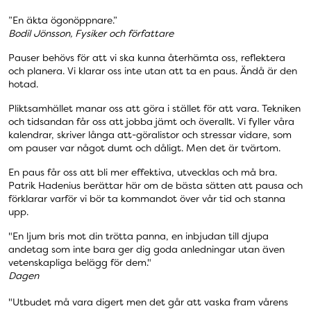
”En äkta ögonöppnare.”
Bodil Jönsson, Fysiker och författare
Pauser behövs för att vi ska kunna återhämta oss, reflektera
och planera. Vi klarar oss inte utan att ta en paus. Ändå är den
hotad.
Pliktsamhället manar oss att göra i stället för att vara. Tekniken
och tidsandan får oss att jobba jämt och överallt. Vi fyller våra
kalendrar, skriver långa att-göralistor och stressar vidare, som
om pauser var något dumt och dåligt. Men det är tvärtom.
En paus får oss att bli mer effektiva, utvecklas och må bra.
Patrik Hadenius berättar här om de bästa sätten att pausa och
förklarar varför vi bör ta kommandot över vår tid och stanna
upp.
"En ljum bris mot din trötta panna, en inbjudan till djupa
andetag som inte bara ger dig goda anledningar utan även
vetenskapliga belägg för dem."
Dagen
"Utbudet må vara digert men det går att vaska fram vårens