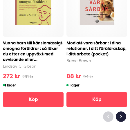
Vuxna barn till känslomässigt
Mod att vara sårbar : i dina
omogna föräldrar : så läker
relationer, i ditt föräldraskap,
du efter en uppväxt med
i ditt arbete (pocket)
avvisande eller
Brene Brown
självupptagna föräldra...
Lindsay C. Gibson
272 kr
88 kr
291 kr
94 kr
I lager
I lager
Köp
Köp