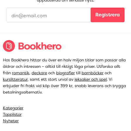
uppdaterad om senaste nytt.
Registrera
Hos Bookhero hittar du över en halv miljon titlar som passar alla
åldrar och intressen – alltid till riktigt låga priser. Utforska allt
från
romantik
,
deckare
och
biografier
till
barnböcker
och
kurslitteratur
, samt ett stort urval av
leksaker och spel
. Vi
erbjuder fri frakt vid köp över 399 kr, snabb leverans och trygga
betalningsalternativ.
Kategorier
Topplistor
Nyheter