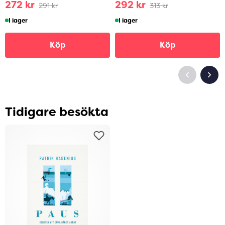
272 kr
292 kr
291 kr
313 kr
I lager
I lager
Köp
Köp
Tidigare besökta