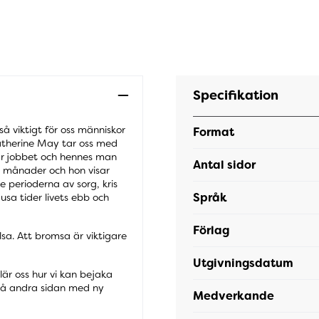
Specifikation
så viktigt för oss människor
Format
 Katherine May tar oss med
ar jobbet och hennes man
Antal sidor
ns månader och hon visar
e perioderna av sorg, kris
Språk
usa tider livets ebb och
Förlag
lsa. Att bromsa är viktigare
Utgivningsdatum
är oss hur vi kan bejaka
på andra sidan med ny
Medverkande