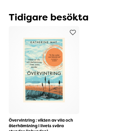
Tidigare besökta
Övervintring : vikten av vila och
återhämtning i livets svåra