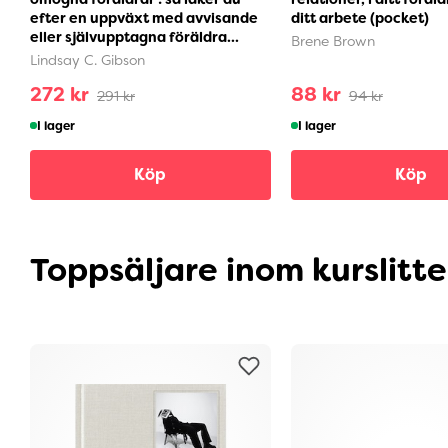
efter en uppväxt med avvisande
ditt arbete (pocket)
eller självupptagna föräldra...
Brene Brown
Lindsay C. Gibson
272 kr
88 kr
291 kr
94 kr
I lager
I lager
Köp
Köp
Toppsäljare inom kurslitt