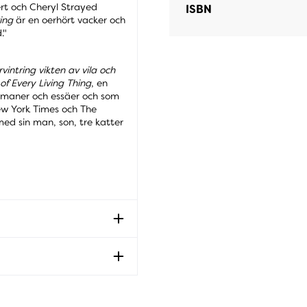
ert och Cheryl Strayed
ISBN
ing
är en oerhört vacker och
."
vintring vikten av vila och
 of Every Living Thing
, en
romaner och essäer och som
New York Times och The
ed sin man, son, tre katter