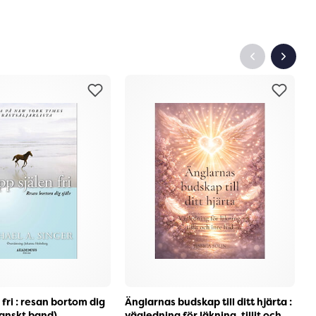
 fri : resan bortom dig
Änglarnas budskap till ditt hjärta :
D
danskt band)
vägledning för läkning, tillit och
d