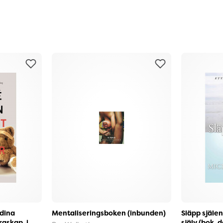
 dina
Mentaliseringsboken (inbunden)
Släpp själen
draskap, i
själv (bok, 