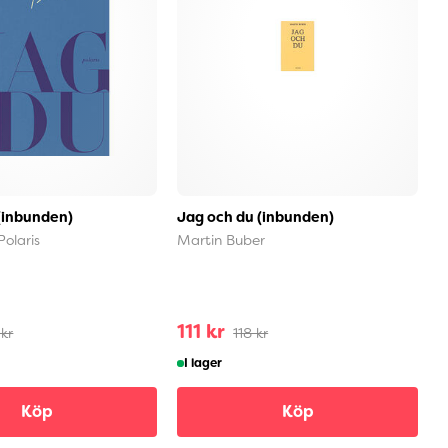
(inbunden)
Jag och du (inbunden)
Å
o
Polaris
Martin Buber
G
111 kr
1
 kr
118 kr
I lager
Köp
Köp