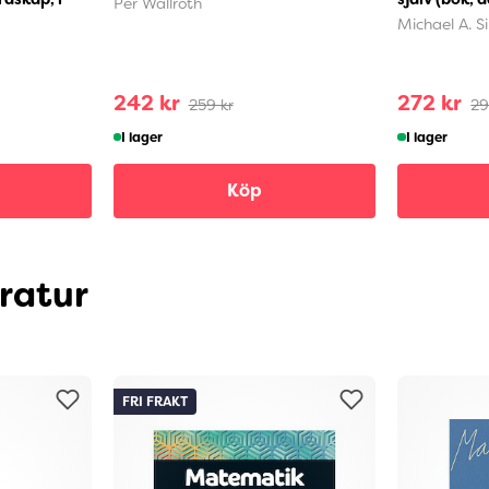
Per Wallroth
Michael A. S
242 kr
272 kr
259 kr
29
I lager
I lager
Köp
eratur
FRI FRAKT