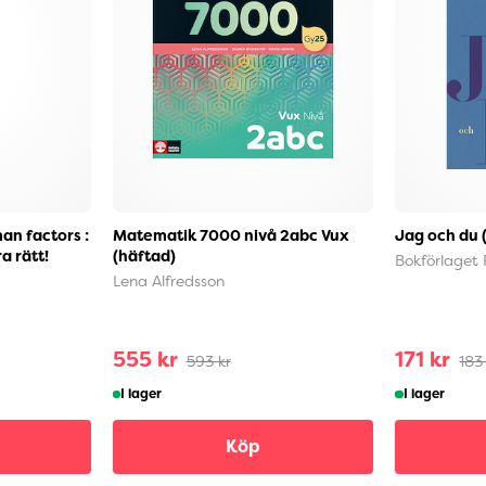
an factors :
Matematik 7000 nivå 2abc Vux
Jag och du 
a rätt!
(häftad)
Bokförlaget 
Lena Alfredsson
555 kr
171 kr
593 kr
183
I lager
I lager
Köp