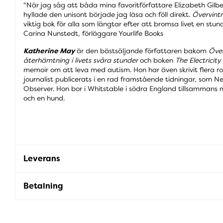
"När jag såg att båda mina favoritförfattare Elizabeth Gilb
hyllade den unisont började jag läsa och föll direkt.
Övervintr
viktig bok för alla som längtar efter att bromsa livet en stund
Carina Nunstedt, förläggare Yourlife Books
Katherine May
är den bästsäljande författaren bakom
Över
återhämtning i livets svåra stunder
och boken
The Electricity
memoir om att leva med autism. Hon har även skrivit flera 
journalist publicerats i en rad framstående tidningar, som 
Observer. Hon bor i Whitstable i södra England tillsammans m
och en hund.
Leverans
Betalning