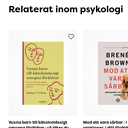
Relaterat inom psykologi
Vuxna barn till känslomässigt
Mod att vara sårbar : i
omogna föräldrar : så läker du
relationer, i ditt föräl