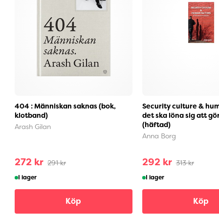
404 : Människan saknas (bok,
Security culture & hum
klotband)
det ska löna sig att gör
(häftad)
Arash Gilan
Anna Borg
272 kr
292 kr
291 kr
313 kr
I lager
I lager
Köp
Köp