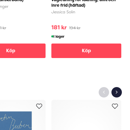
inre frid (häftad)
(
inger
Jessica Solin
A
181 kr
7
1 kr
194 kr
I lager
Köp
Köp