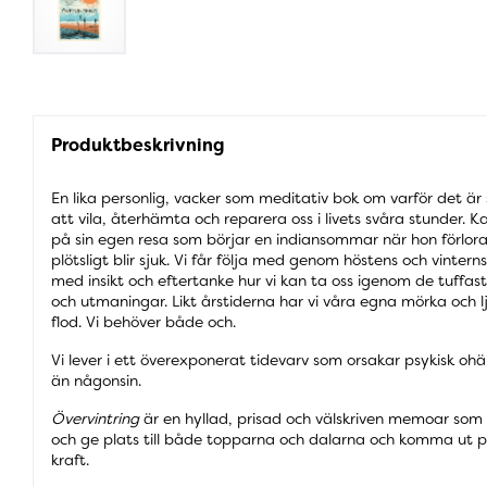
Produktbeskrivning
En lika personlig, vacker som meditativ bok om varför det är 
att vila, återhämta och reparera oss i livets svåra stunder.
på sin egen resa som börjar en indiansommar när hon förlor
plötsligt blir sjuk. Vi får följa med genom höstens och vinter
med insikt och eftertanke hur vi kan ta oss igenom de tuffast
och utmaningar. Likt årstiderna har vi våra egna mörka och lj
flod. Vi behöver både och.
Vi lever i ett överexponerat tidevarv som orsakar psykisk ohä
än någonsin.
Övervintring
är en hyllad, prisad och välskriven memoar som l
och ge plats till både topparna och dalarna och komma ut 
kraft.