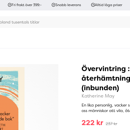
Fri frakt över 399:-
Snabb leverans
Alltid låga priser
Övervintring :
återhämtning 
(inbunden)
Katherine May
En lika personlig, vacker 
oss människor att vila, åt
222 kr
237 kr