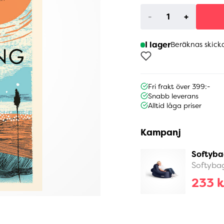
-
+
I lager
Beräknas skick
Fri frakt över 399:-
Snabb leverans
Alltid låga priser
Kampanj
Softyba
Softyba
233 k