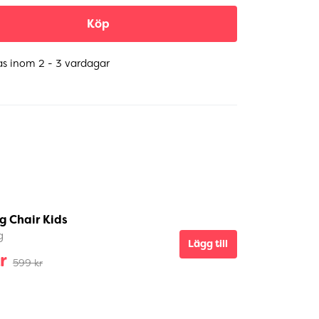
Köp
as inom 2 - 3 vardagar
g Chair Kids
g
Lägg till
r
599 kr