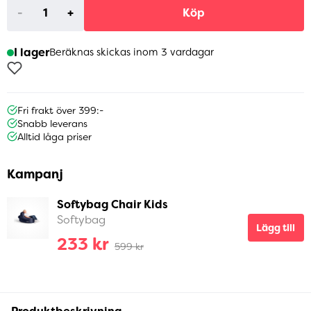
-
+
Köp
I lager
Beräknas skickas inom 3 vardagar
Fri frakt över 399:-
Snabb leverans
Alltid låga priser
Kampanj
Softybag Chair Kids
Softybag
Lägg till
233 kr
599 kr