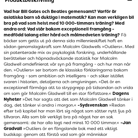
Produktbeskrivning
Vad har Bill Gates och Beatles gemensamt? Varför är
asiatiska barn så duktiga i matematik? Kan man verkligen bli
bra på vad som helst med 10 000-timmars träning? Med
andra ord: Vad står bakom exceptionell framgång -
medfödd talang eller hård och målmedveten träning?
Få
böcker som getts ut på denna sida millennieskiftet haft en
sådan genomslagskraft som Malcolm Gladwells »Outliers«. Med
sin patenterade mix av psykologisk forskning, underhållande
berättelser och häpnadsväckande statistik har Malcolm
Gladwell omdefinierat vår syn på framgång - och hur man når
den. »Outliers« ser bortom de klassiska förklaringarna bakom
framgång - som ambition och intelligens - och söker istället
svaren i historien, detaljerna och omgivningen. »Det är en
exceptionell förmåga att ta strypgrepp på tidsandan och vrida
om som gör Malcolm Gladwell till en stor författare.«
Dagens
Nyheter
»Det har sagts att det som Malcolm Gladwell tänker i
dag, det tänker vi andra i morgon.«
-Sydsvenskan
»Redan
efter två kapitel har man lärt sig något som sätter nytt ljus på
tillvaron. Alla som blir verkligt bra på något har en sak
gemensamt: de har alla lagt ned minst 10 000 timmar.«
-Jan
Gradvall
»Outliers är en fängslande bok med ett viktigt
budskap: genom att förstå vad som gör människor