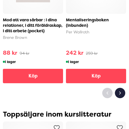
Mod att vara sårbar : i dina
Mentaliseringsboken
relationer, i ditt föräldraskap,
(inbunden)
i ditt arbete (pocket)
Per Wallroth
Brene Brown
88 kr
242 kr
94 kr
259 kr
I lager
I lager
Köp
Köp
Toppsäljare inom kurslitteratur