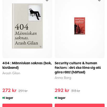
404 : Människan saknas (bok,
Security culture & human
klotband)
factors : det ska löna sig att
göra rätt! (häftad)
Arash Gilan
Anna Borg
272 kr
292 kr
291 kr
313 kr
I lager
I lager