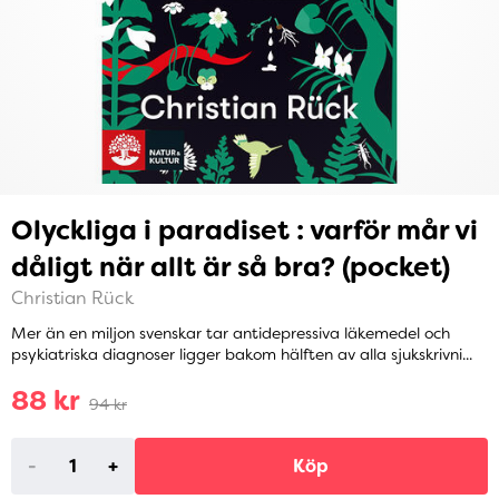
Olyckliga i paradiset : varför mår vi
dåligt när allt är så bra? (pocket)
Christian Rück
Mer än en miljon svenskar tar antidepressiva läkemedel och
psykiatriska diagnoser ligger bakom hälften av alla sjukskrivni...
88 kr
94 kr
-
+
Köp