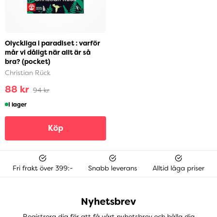
Olyckliga i paradiset : varför
mår vi dåligt när allt är så
bra? (pocket)
Christian Rück
88 kr
94 kr
I lager
Köp
Fri frakt över 399:-
Snabb leverans
Alltid låga priser
Nyhetsbrev
Registrera dig för att få vårt nyhetsbrev och hålla dig