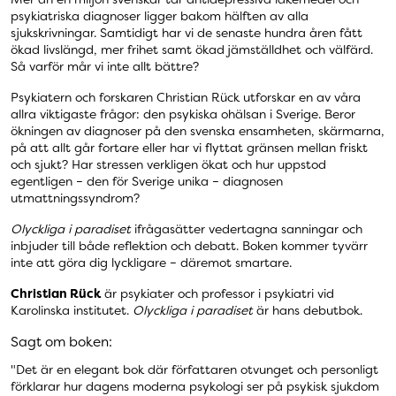
psykiatriska diagnoser ligger bakom hälften av alla
sjukskrivningar. Samtidigt har vi de senaste hundra åren fått
ökad livslängd, mer frihet samt ökad jämställdhet och välfärd.
Så varför mår vi inte allt bättre?
Psykiatern och forskaren Christian Rück utforskar en av våra
allra viktigaste frågor: den psykiska ohälsan i Sverige. Beror
ökningen av diagnoser på den svenska ensamheten, skärmarna,
på att allt går fortare eller har vi flyttat gränsen mellan friskt
och sjukt? Har stressen verkligen ökat och hur uppstod
egentligen – den för Sverige unika – diagnosen
utmattningssyndrom?
Olyckliga i paradiset
ifrågasätter vedertagna sanningar och
inbjuder till både reflektion och debatt. Boken kommer tyvärr
inte att göra dig lyckligare – däremot smartare.
Christian Rück
är psykiater och professor i psykiatri vid
Karolinska institutet.
Olyckliga i paradiset
är hans debutbok.
Sagt om boken:
"Det är en elegant bok där författaren otvunget och personligt
förklarar hur dagens moderna psykologi ser på psykisk sjukdom