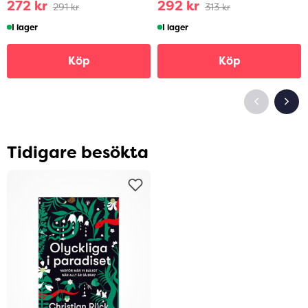
272 kr
292 kr
291 kr
313 kr
I lager
I lager
Köp
Köp
Tidigare besökta