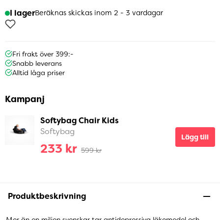
I lager
Beräknas skickas inom 2 - 3 vardagar
Fri frakt över 399:-
Snabb leverans
Alltid låga priser
Kampanj
Softybag Chair Kids
Softybag
Lägg till
233 kr
599 kr
Produktbeskrivning
Mer än en miljon svenskar tar antidepressiva läkemedel och