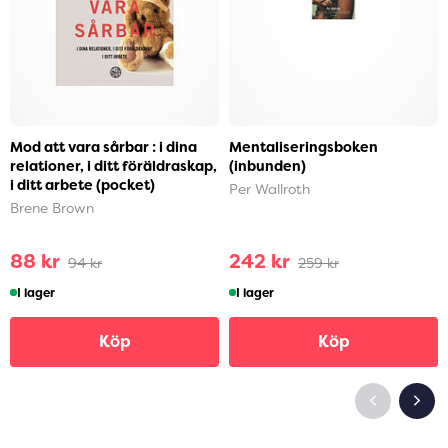
Mod att vara sårbar : i dina
Mentaliseringsboken
relationer, i ditt föräldraskap,
(inbunden)
i ditt arbete (pocket)
Per Wallroth
Brene Brown
88 kr
242 kr
94 kr
259 kr
I lager
I lager
Köp
Köp