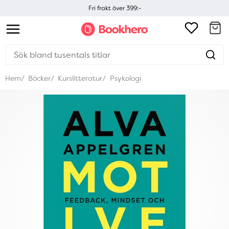
Fri frakt över 399:-
Hem
Böcker
Kurslitteratur
Psykologi