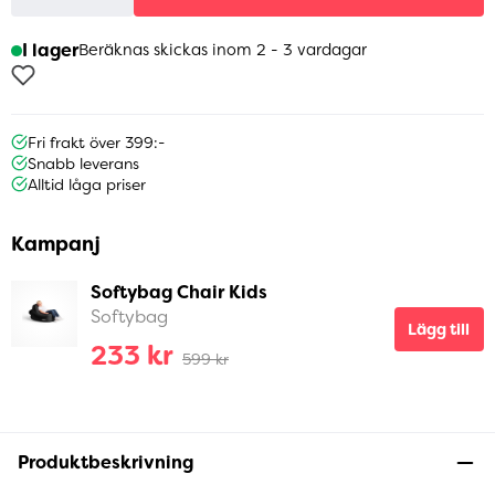
I lager
Beräknas skickas inom 2 - 3 vardagar
Fri frakt över 399:-
Snabb leverans
Alltid låga priser
Kampanj
Softybag Chair Kids
Softybag
Lägg till
233 kr
599 kr
Produktbeskrivning