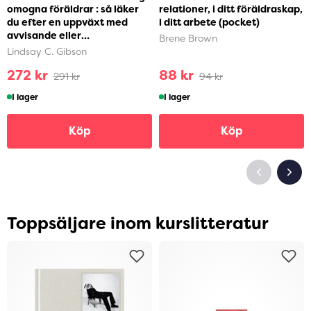
omogna föräldrar : så läker
relationer, i ditt föräldraskap,
du efter en uppväxt med
i ditt arbete (pocket)
avvisande eller
Brene Brown
självupptagna föräldra...
Lindsay C. Gibson
272 kr
88 kr
291 kr
94 kr
I lager
I lager
Köp
Köp
Toppsäljare inom kurslitteratur