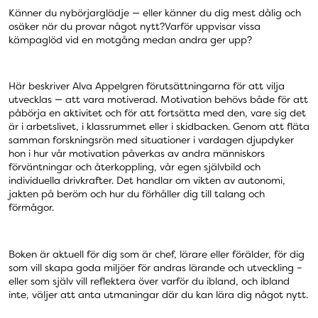
Känner du nybörjarglädje — eller känner du dig mest dålig och
osäker när du provar något nytt?Varför uppvisar vissa
kämpaglöd vid en motgång medan andra ger upp?
Här beskriver Alva Appelgren förutsättningarna för att vilja
utvecklas — att vara motiverad. Motivation behövs både för att
påbörja en aktivitet och för att fortsätta med den, vare sig det
är i arbetslivet, i klassrummet eller i skidbacken. Genom att fläta
samman forskningsrön med situationer i vardagen djupdyker
hon i hur vår motivation påverkas av andra människors
förväntningar och återkoppling, vår egen självbild och
individuella drivkrafter. Det handlar om vikten av autonomi,
jakten på beröm och hur du förhåller dig till talang och
förmågor.
Boken är aktuell för dig som är chef, lärare eller förälder, för dig
som vill skapa goda miljöer för andras lärande och utveckling –
eller som själv vill reflektera över varför du ibland, och ibland
inte, väljer att anta utmaningar där du kan lära dig något nytt.