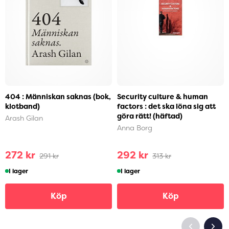
404 : Människan saknas (bok,
Security culture & human
klotband)
factors : det ska löna sig att
göra rätt! (häftad)
Arash Gilan
Anna Borg
272 kr
292 kr
291 kr
313 kr
I lager
I lager
Köp
Köp