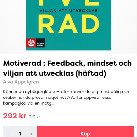
Motiverad : Feedback, mindset och
viljan att utvecklas (häftad)
Alva Appelgren
Känner du nybörjarglädje — eller känner du dig mest dålig och
osäker när du provar något nytt?Varför uppvisar vissa
kämpaglöd vid en motg...
292 kr
313 kr
-
+
Köp