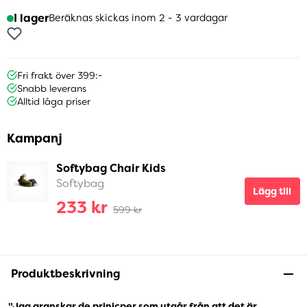
I lager
Beräknas skickas inom 2 - 3 vardagar
Fri frakt över 399:-
Snabb leverans
Alltid låga priser
Kampanj
Softybag Chair Kids
Softybag
Lägg till
233 kr
599 kr
Produktbeskrivning
"Jag granskar de prinicper som utgår från att det är