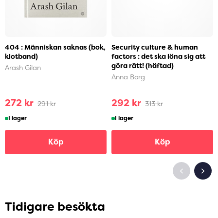
404 : Människan saknas (bok,
Security culture & human
klotband)
factors : det ska löna sig att
göra rätt! (häftad)
Arash Gilan
Anna Borg
272 kr
292 kr
291 kr
313 kr
I lager
I lager
Köp
Köp
Tidigare besökta