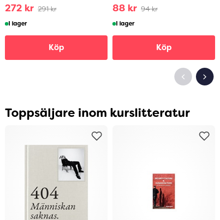
272 kr
88 kr
291 kr
94 kr
I lager
I lager
Köp
Köp
Toppsäljare inom kurslitteratur