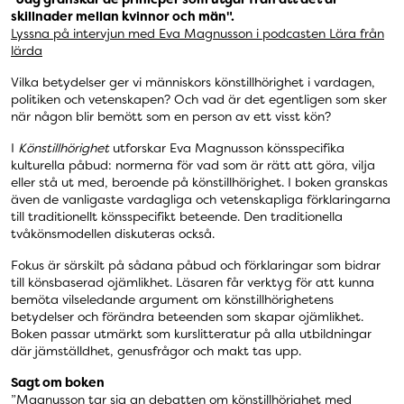
skillnader mellan kvinnor och män".
Lyssna på intervjun med Eva Magnusson i podcasten Lära från
lärda
Vilka betydelser ger vi människors könstillhörighet i vardagen,
politiken och vetenskapen? Och vad är det egentligen som sker
när någon blir bemött som en person av ett visst kön?
I
Könstillhörighet
utforskar Eva Magnusson könsspecifika
kulturella påbud: normerna för vad som är rätt att göra, vilja
eller stå ut med, beroende på könstillhörighet. I boken granskas
även de vanligaste vardagliga och vetenskapliga förklaringarna
till traditionellt könsspecifikt beteende. Den traditionella
tvåkönsmodellen diskuteras också.
Fokus är särskilt på sådana påbud och förklaringar som bidrar
till könsbaserad ojämlikhet. Läsaren får verktyg för att kunna
bemöta vilseledande argument om könstillhörighetens
betydelser och förändra beteenden som skapar ojämlikhet.
Boken passar utmärkt som kurslitteratur på alla utbildningar
där jämställdhet, genusfrågor och makt tas upp.
Sagt om boken
”Magnusson tar sig an debatten om könstillhörighet med