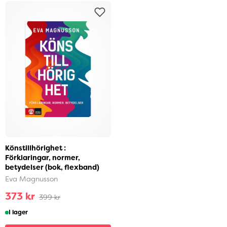
Könstillhörighet :
Förklaringar, normer,
betydelser (bok, flexband)
Eva Magnusson
373 kr
399 kr
I lager