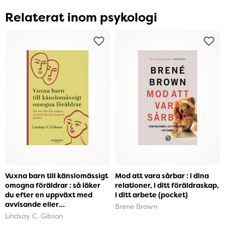
Relaterat inom psykologi
Vuxna barn till känslomässigt
Mod att vara sårbar : i dina
omogna föräldrar : så läker
relationer, i ditt föräldraskap,
du efter en uppväxt med
i ditt arbete (pocket)
avvisande eller
Brene Brown
självupptagna föräldra...
Lindsay C. Gibson