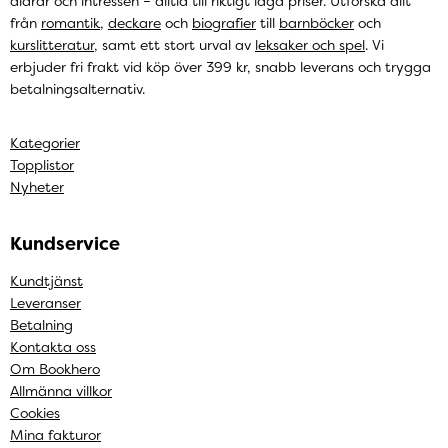
åldrar och intressen – alltid till riktigt låga priser. Utforska allt
från
romantik
,
deckare
och
biografier
till
barnböcker
och
kurslitteratur
, samt ett stort urval av
leksaker och spel
. Vi
erbjuder fri frakt vid köp över 399 kr, snabb leverans och trygga
betalningsalternativ.
Kategorier
Topplistor
Nyheter
Kundservice
Kundtjänst
Leveranser
Betalning
Kontakta oss
Om Bookhero
Allmänna villkor
Cookies
Mina fakturor