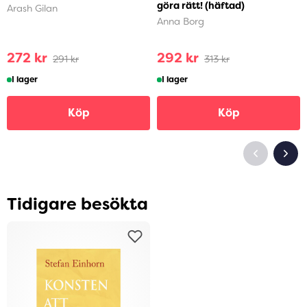
göra rätt! (häftad)
Arash Gilan
Anna Borg
272 kr
292 kr
291 kr
313 kr
I lager
I lager
Köp
Köp
Tidigare besökta