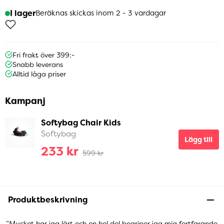
I lager
Beräknas skickas inom 2 - 3 vardagar
Fri frakt över 399:-
Snabb leverans
Alltid låga priser
Kampanj
Softybag Chair Kids
Softybag
Lägg till
233 kr
599 kr
Produktbeskrivning
”Mycket har jag lärt och en hel del begriper jag mig fortfarande