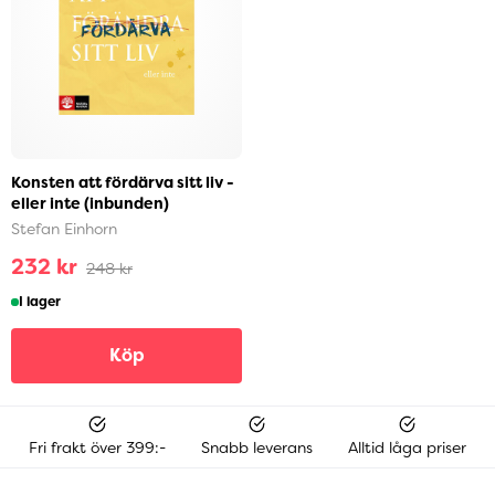
Konsten att fördärva sitt liv -
eller inte (inbunden)
Stefan Einhorn
232 kr
248 kr
I lager
Köp
Fri frakt över 399:-
Snabb leverans
Alltid låga priser