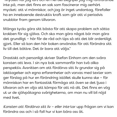
inte på, men det finns en sak som fascinerar mig oerhört
mycket: att vi människor, och jag är inget undantag, förefaller
ha en inneboende destruktiv kraft som gör att vi periodvis
snubblar fram genom tillvaron.
Många tycks göra sitt bästa för att skapa problem och sätta
krokben för sig själva. Och ska man göra något bör man göra
det grundligt – här får de råd och tips så att det blir ordentligt
gjort. Eller så kan den här boken användas för att förändra sitt
liv till det bättre. Det är bara att välja.”
Drastiskt och personligt skriver Stefan Einhorn om den svåra
konsten att leva. I sin nya bok sammanför han två olika
perspektiv. Avsnitten om att fördärva sitt liv grundar sig på
iakttagelser och egna erfarenheter och varvas med texter som
ger förslag på hur en förändring istället skulle kunna ske – för
människan har en fantastisk förmåga att även se det ljusa i
tillvaron och en vilja att kämpa för att nå dit. Det finns en väg
ut ur de självpåtagna svårigheterna, om man nu vill bli nöjd
med livet.
Konsten att fördärva sitt liv – eller inte
tar upp frågan om vi kan
förändra oss och i så fall hur vi kan bära oss åt.