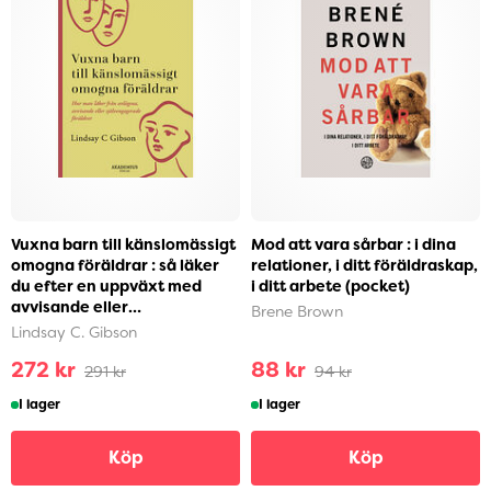
Vuxna barn till känslomässigt
Mod att vara sårbar : i dina
omogna föräldrar : så läker
relationer, i ditt föräldraskap,
du efter en uppväxt med
i ditt arbete (pocket)
avvisande eller
Brene Brown
självupptagna föräldra...
Lindsay C. Gibson
272 kr
88 kr
291 kr
94 kr
I lager
I lager
Köp
Köp