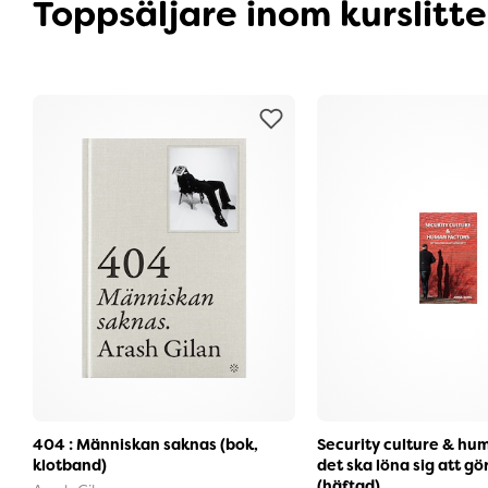
Toppsäljare inom kurslitt
404 : Människan saknas (bok,
Security culture & hum
klotband)
det ska löna sig att gör
(häftad)