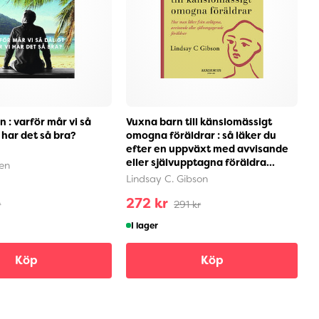
 : varför mår vi så
Vuxna barn till känslomässigt
K
i har det så bra?
omogna föräldrar : så läker du
k
efter en uppväxt med avvisande
(
eller självupptagna föräldra...
en
S
Lindsay C. Gibson
272 kr
7
r
291 kr
I lager
Köp
Köp