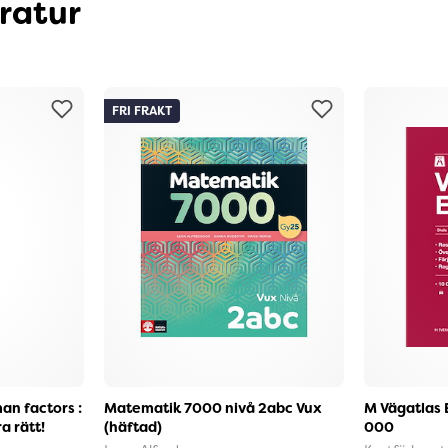
eratur
FRI FRAKT
an factors :
Matematik 7000 nivå 2abc Vux
M Vägatlas 
a rätt!
(häftad)
000