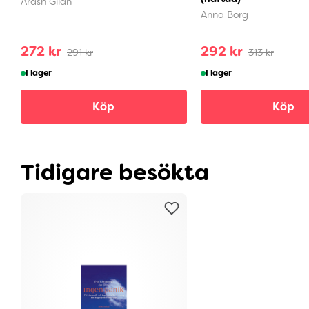
Arash Gilan
Anna Borg
272 kr
292 kr
291 kr
313 kr
I lager
I lager
Köp
Köp
Tidigare besökta