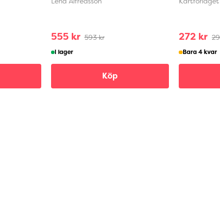
Lena Alfredsson
Kartförlaget
555 kr
272 kr
593 kr
29
I lager
Bara 4 kvar
Köp