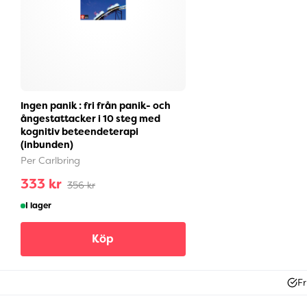
Ingen panik : fri från panik- och
ångestattacker i 10 steg med
kognitiv beteendeterapi
(inbunden)
Per Carlbring
333 kr
356 kr
I lager
Köp
Fr