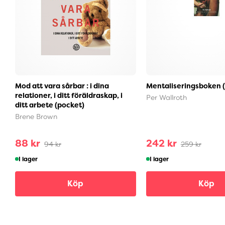
Mod att vara sårbar : i dina
Mentaliseringsboken 
relationer, i ditt föräldraskap, i
Per Wallroth
ditt arbete (pocket)
Brene Brown
88 kr
242 kr
94 kr
259 kr
I lager
I lager
Köp
Köp