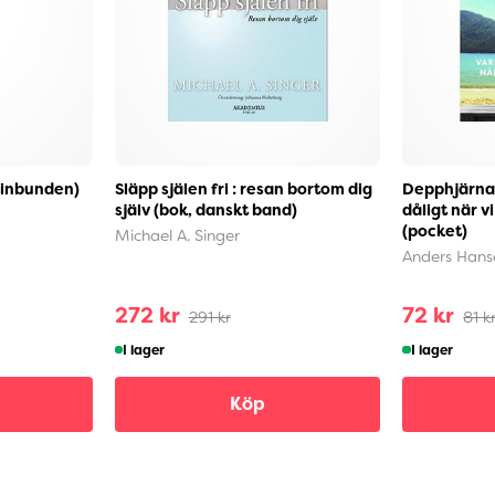
(inbunden)
Släpp själen fri : resan bortom dig
Depphjärnan
själv (bok, danskt band)
dåligt när v
(pocket)
Michael A. Singer
Anders Hans
272 kr
72 kr
291 kr
81 k
I lager
I lager
Köp