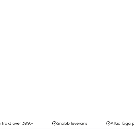
i frakt över 399:-
Snabb leverans
Alltid låga p