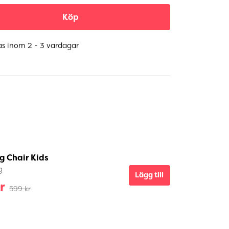
Köp
as inom 2 - 3 vardagar
g Chair Kids
g
Lägg till
r
599 kr