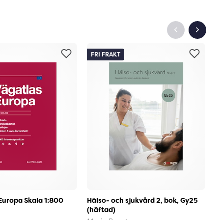
FRI FRAKT
Europa Skala 1:800
Hälso- och sjukvård 2, bok, Gy25
J
(häftad)
B