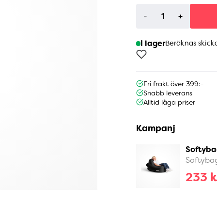
-
+
I lager
Beräknas skick
Fri frakt över 399:-
Snabb leverans
Alltid låga priser
Kampanj
Softyba
Softyba
233 k