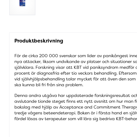
Produktbeskrivning
För de cirka 200 000 svenskar som lider av panikångest inn
nya attacker, liksom undvikande av platser och situationer s
självklara. Forskning visar att KBT vid paniksyndrom medför
procent är diagnosfria efter tio veckors behandling. Efters
vid självhjälpsbehandling talar mycket för att även den so
ska kunna bli fri från sina problem.
Denna andra utgåva har uppdaterade forskningsresultat och 
avslutande tionde steget finns ett nytt avsnitt om hur man 
bakslag med hjälp av Acceptance and Commitment Therapy 
tredje vågens beteendeterapi. Boken är i första hand en sj
fördel läsas av terapeuter som vill lära sig bedriva KBT-beh