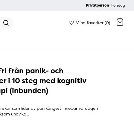
Privatperson
Företag
Mina favoriter (0)
Gå till kassan
fri från panik- och
r i 10 steg med kognitiv
pi (inbunden)
nskar som lider av panikångest innebär vardagen
iksom undvika...