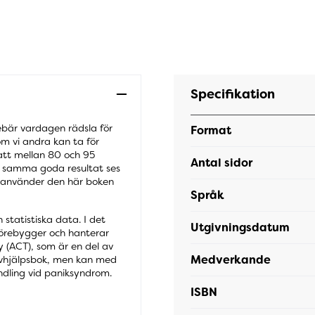
Specifikation
ebär vardagen rädsla för
Format
om vi andra kan ta för
 att mellan 80 och 95
Antal sidor
om samma goda resultat ses
m använder den här boken
Språk
statistiska data. I det
Utgivningsdatum
förebygger och hanterar
(ACT), som är en del av
Medverkande
älvhjälpsbok, men kan med
andling vid paniksyndrom.
ISBN