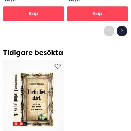
Köp
Köp
Tidigare besökta