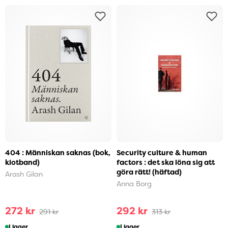
404 : Människan saknas (bok,
Security culture & human
klotband)
factors : det ska löna sig att
göra rätt! (häftad)
Arash Gilan
Anna Borg
272 kr
292 kr
291 kr
313 kr
I lager
I lager