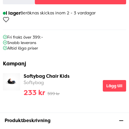
I lager
Beräknas skickas inom 2 - 3 vardagar
Fri frakt över 399:-
Snabb leverans
Alltid låga priser
Kampanj
Softybag Chair Kids
Softybag
Lägg till
233 kr
599 kr
Produktbeskrivning