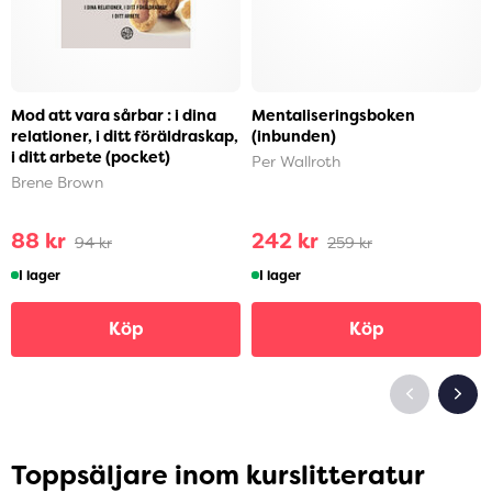
Mod att vara sårbar : i dina
Mentaliseringsboken
relationer, i ditt föräldraskap,
(inbunden)
i ditt arbete (pocket)
Per Wallroth
Brene Brown
88 kr
242 kr
94 kr
259 kr
I lager
I lager
Köp
Köp
Toppsäljare inom kurslitteratur