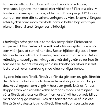
Tänker du ofta att du borde förändras och bli roligare,
smartare, lugnare, mer social eller vältränad? Eller att ditt liv
borde vara mer spännande, aktivt och framgångsrikt? I vissa
stunder kan den där totalrenoveringen av vårt liv som vi längtar
efter tyckas vara inom räckhåll, bara vi håller ihop och följer
planen. Bara vi anstränger oss tillräckligt.
I befintligt skick
ger ett alternativt perspektiv. Författarna
vägleder till förståelse och medkänsla för oss själva precis så
som vi är, just så som vi har det. Boken hjälper dig att bli mer
tillåtande mot alla dina känslor, även de som är svåra. Det är
mänskligt, naturligt och viktigt att må dåligt när saker inte är
som de ska. När du tar dig och dina känslor på allvar blir det
lättare att leva i samklang med dina verkliga behov.
"Lyssna inåt och försök förstå varför du gör som du gör, föreslår
de. Och var inte hård och dömande mot dig själv när du gör
det. Att vi agerar som vi gör – hetsäter godis istället för att
släppa fram känslor eller kollar sambons mobil i hemlighet – är
våra försök att lösa konflikter inom oss. Vi vill helt enkelt bli av
med obehagliga känslor. Och det författarna vill få oss att
förstå är att dessa lösningsförsök förmodligen startade som