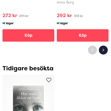
Anna Borg
272 kr
292 kr
291 kr
313 kr
I lager
I lager
Köp
Köp
Tidigare besökta