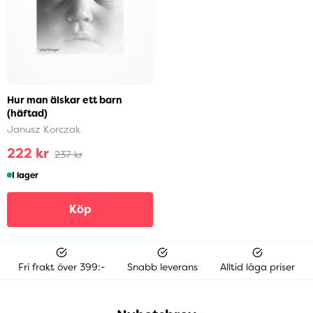
Hur man älskar ett barn
(häftad)
Janusz Korczak
222 kr
237 kr
I lager
Köp
Fri frakt över 399:-
Snabb leverans
Alltid låga priser