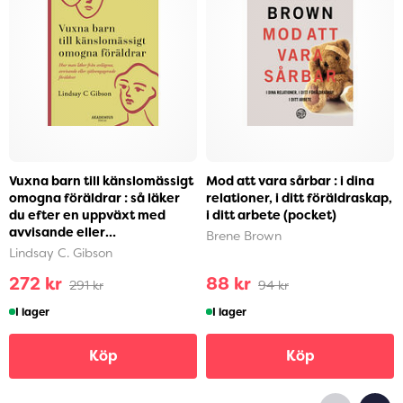
Vuxna barn till känslomässigt
Mod att vara sårbar : i dina
omogna föräldrar : så läker
relationer, i ditt föräldraskap,
du efter en uppväxt med
i ditt arbete (pocket)
avvisande eller
Brene Brown
självupptagna föräldra...
Lindsay C. Gibson
272 kr
88 kr
291 kr
94 kr
I lager
I lager
Köp
Köp