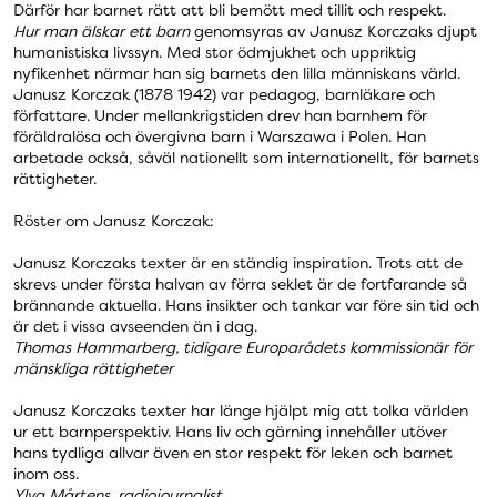
Därför har barnet rätt att bli bemött med tillit och respekt.
Hur man älskar ett barn
genomsyras av Janusz Korczaks djupt
humanistiska livssyn. Med stor ödmjukhet och uppriktig
nyfikenhet närmar han sig barnets den lilla människans värld.
Janusz Korczak (1878 1942) var pedagog, barnläkare och
författare. Under mellankrigstiden drev han barnhem för
föräldralösa och övergivna barn i Warszawa i Polen. Han
arbetade också, såväl nationellt som internationellt, för barnets
rättigheter.
Röster om Janusz Korczak:
Janusz Korczaks texter är en ständig inspiration. Trots att de
skrevs under första halvan av förra seklet är de fortfarande så
brännande aktuella. Hans insikter och tankar var före sin tid och
är det i vissa avseenden än i dag.
Thomas Hammarberg, tidigare Europarådets kommissionär för
mänskliga rättigheter
Janusz Korczaks texter har länge hjälpt mig att tolka världen
ur ett barnperspektiv. Hans liv och gärning innehåller utöver
hans tydliga allvar även en stor respekt för leken och barnet
inom oss.
Ylva Mårtens, radiojournalist