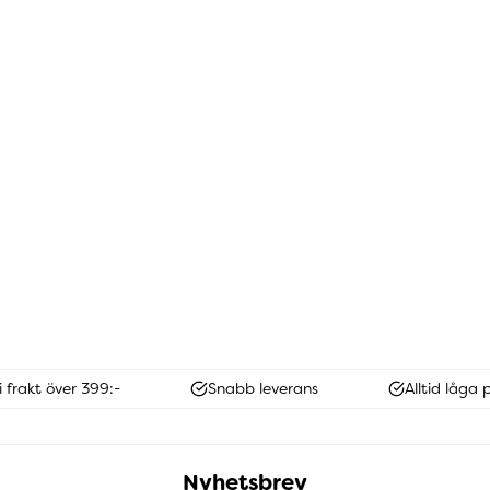
i frakt över 399:-
Snabb leverans
Alltid låga p
Nyhetsbrev