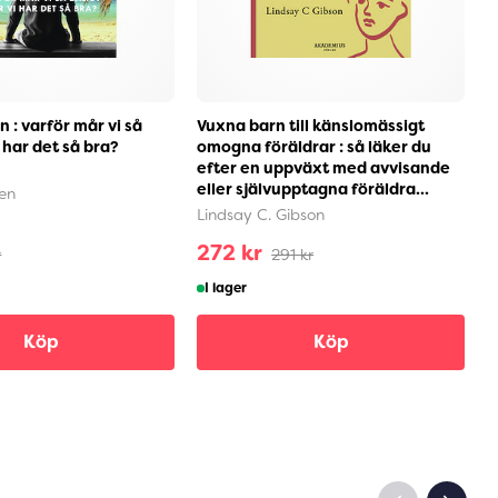
 : varför mår vi så
Vuxna barn till känslomässigt
K
i har det så bra?
omogna föräldrar : så läker du
k
efter en uppväxt med avvisande
(
eller självupptagna föräldra...
en
S
Lindsay C. Gibson
272 kr
7
r
291 kr
I lager
Köp
Köp