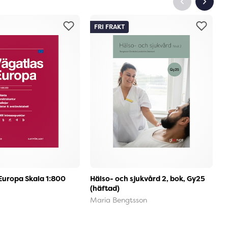
FRI FRAKT
Europa Skala 1:800
Hälso- och sjukvård 2, bok, Gy25
B
(häftad)
r
Maria Bengtsson
X