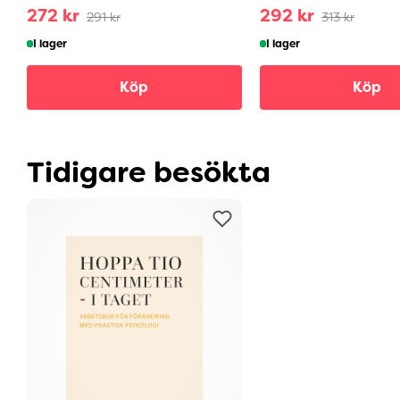
272 kr
292 kr
291 kr
313 kr
I lager
I lager
Köp
Köp
Tidigare besökta