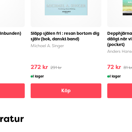
(inbunden)
Släpp själen fri : resan bortom dig
Depphjärnan
själv (bok, danskt band)
dåligt när v
(pocket)
Michael A. Singer
Anders Hans
272 kr
72 kr
291 kr
81 k
I lager
I lager
Köp
eratur