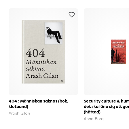
404 : Människan saknas (bok,
Security culture & hum
klotband)
det ska löna sig att gör
(häftad)
Arash Gilan
Anna Borg