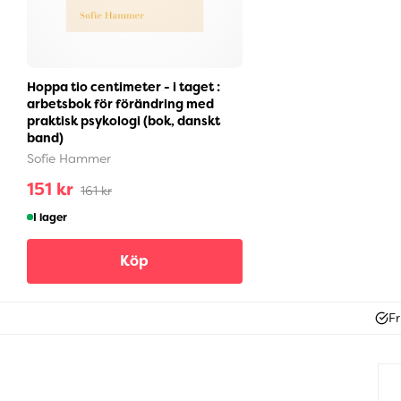
Hoppa tio centimeter - i taget :
arbetsbok för förändring med
praktisk psykologi (bok, danskt
band)
Sofie Hammer
151 kr
161 kr
I lager
Köp
Fr