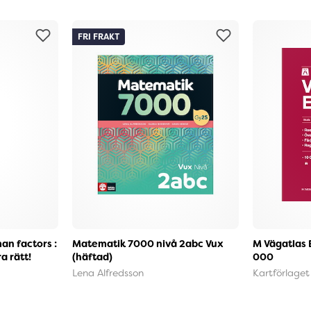
FRI FRAKT
an factors :
Matematik 7000 nivå 2abc Vux
M Vägatlas 
a rätt!
(häftad)
000
Lena Alfredsson
Kartförlaget