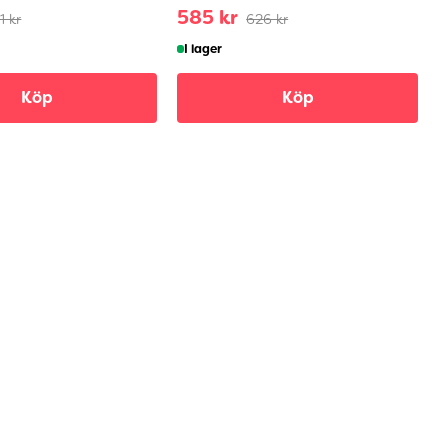
585 kr
1 kr
626 kr
I lager
Köp
Köp