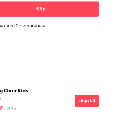
Köp
as inom 2 - 3 vardagar
g Chair Kids
g
Lägg till
r
599 kr