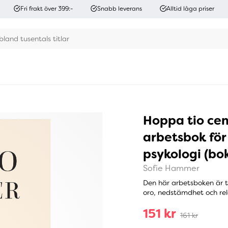
Fri frakt över 399:-
Snabb leverans
Alltid låga priser
Hoppa tio cent
arbetsbok för
psykologi (bo
Sofie Hammer
Den här arbetsboken är ti
oro, nedstämdhet och rela
151 kr
161 kr