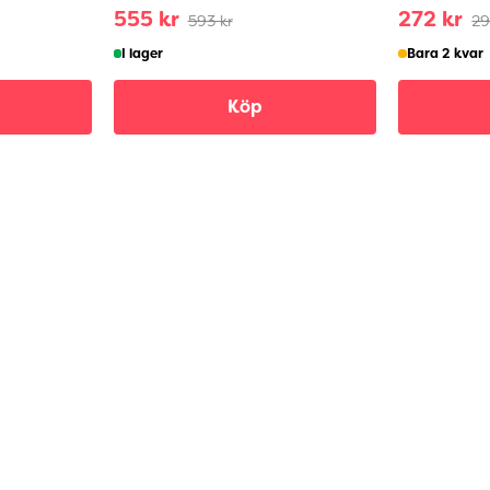
555 kr
272 kr
593 kr
29
I lager
Bara 2 kvar
Köp