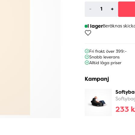
-
+
I lager
Beräknas skick
Fri frakt över 399:-
Snabb leverans
Alltid låga priser
Kampanj
Softyba
Softyba
233 k