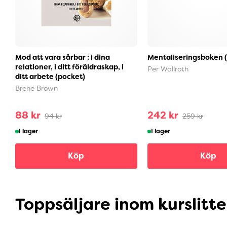
Mod att vara sårbar : i dina
Mentaliseringsboken 
relationer, i ditt föräldraskap, i
Per Wallroth
ditt arbete (pocket)
Brene Brown
88 kr
242 kr
94 kr
259 kr
I lager
I lager
Köp
Köp
Toppsäljare inom kurslitt