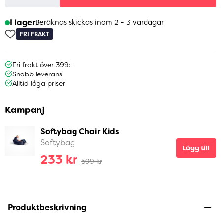
I lager
Beräknas skickas inom 2 - 3 vardagar
FRI FRAKT
Fri frakt över 399:-
Snabb leverans
Alltid låga priser
Kampanj
Softybag Chair Kids
Softybag
Lägg till
233 kr
599 kr
Produktbeskrivning