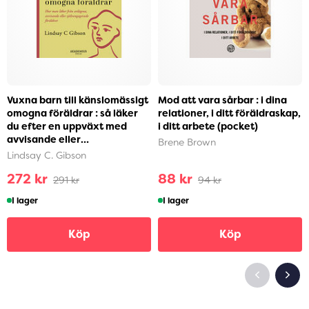
Vuxna barn till känslomässigt
Mod att vara sårbar : i dina
omogna föräldrar : så läker
relationer, i ditt föräldraskap,
du efter en uppväxt med
i ditt arbete (pocket)
avvisande eller
Brene Brown
självupptagna föräldra...
Lindsay C. Gibson
272 kr
88 kr
291 kr
94 kr
I lager
I lager
Köp
Köp