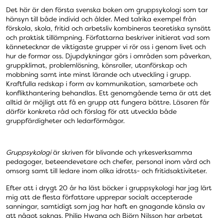
Det här är den första svenska boken om gruppsykologi som tar
hänsyn till både individ och ålder. Med talrika exempel från
förskola, skola, fritid och arbetsliv kombineras teoretiska synsätt
och praktisk tillämpning. Författarna beskriver initierat vad som
kännetecknar de viktigaste grupper vi rör oss i genom livet och
hur de formar oss. Djupdykningar görs i områden som påverkan,
gruppklimat, problemlösning, könsroller, utanförskap och
mobbning samt inte minst lärande och utveckling i grupp.
Kraftfulla redskap i form av kommunikation, samarbete och
konflikthantering behandlas. Ett genomgående tema är att det
alltid är möjligt att få en grupp att fungera bättre. Läsaren får
därför konkreta råd och förslag för att utveckla både
gruppfärdigheter och ledarförmågor.
Gruppsykologi
är skriven för blivande och yrkesverksamma
pedagoger, beteendevetare och chefer, personal inom vård och
omsorg samt till ledare inom olika idrotts- och fritidsaktiviteter.
Efter att i drygt 20 år ha läst böcker i gruppsykologi har jag lärt
mig att de flesta författare upprepar socialt accepterade
sanningar, samtidigt som jag har haft en gnagande känsla av
att något saknas. Philip Hwang och Björn Nilsson har arbetat