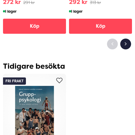
272 kr
292 kr
291 kr
313 kr
I lager
I lager
Köp
Köp
Tidigare besökta
FRI FRAKT