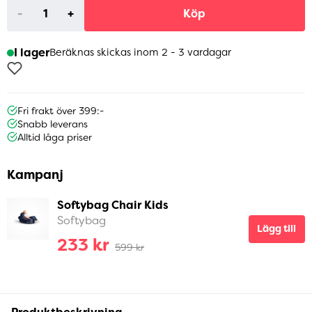
-
+
Köp
I lager
Beräknas skickas inom 2 - 3 vardagar
Fri frakt över 399:-
Snabb leverans
Alltid låga priser
Kampanj
Softybag Chair Kids
Softybag
Lägg till
233 kr
599 kr