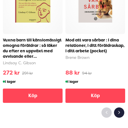
Vuxna barn till känslomässigt
Mod att vara sårbar : i dina
omogna föräldrar : så läker
relationer, i ditt föräldraskap,
du efter en uppväxt med
i ditt arbete (pocket)
avvisande eller
Brene Brown
självupptagna föräldra...
Lindsay C. Gibson
272 kr
88 kr
291 kr
94 kr
I lager
I lager
Köp
Köp