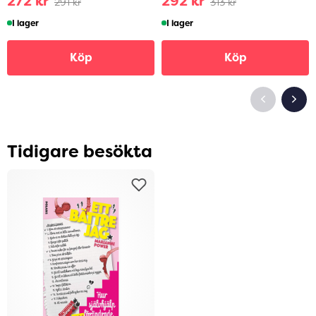
272 kr
292 kr
291 kr
313 kr
I lager
I lager
Köp
Köp
Tidigare besökta