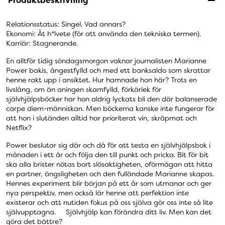
Produktbeskrivning
Relationsstatus: Singel. Vad annars?
Ekonomi: Åt h*lvete (för att använda den tekniska termen).
Karriär: Stagnerande.
En alltför tidig söndagsmorgon vaknar journalisten Marianne
Power bakis, ångestfylld och med ett banksaldo som skrattar
henne rakt upp i ansiktet. Hur hamnade hon här? Trots en
livslång, om än aningen skamfylld, förkärlek för
självhjälpsböcker har hon aldrig lyckats bli den där balanserade
carpe diem-människan. Men böckerna kanske inte fungerar för
att hon i slutänden alltid har prioriterat vin, skräpmat och
Netflix?
Power beslutar sig där och då för att testa en självhjälpsbok i
månaden i ett år och följa den till punkt och pricka. Bit för bit
ska alla brister nötas bort slösaktigheten, oförmågan att hitta
en partner, ängsligheten och den fulländade Marianne skapas.
Hennes experiment blir början på ett år som utmanar och ger
nya perspektiv, men också lär henne att perfektion inte
existerar och att nutiden fokus på oss själva gör oss inte så lite
självupptagna. Självhjälp kan förändra ditt liv. Men kan det
göra det bättre?