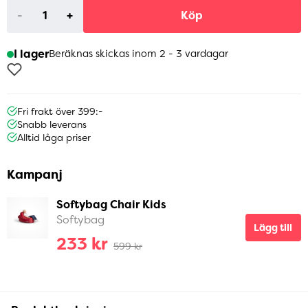
-
+
Köp
I lager
Beräknas skickas inom 2 - 3 vardagar
Fri frakt över 399:-
Snabb leverans
Alltid låga priser
Kampanj
Softybag Chair Kids
Softybag
Lägg till
233 kr
599 kr