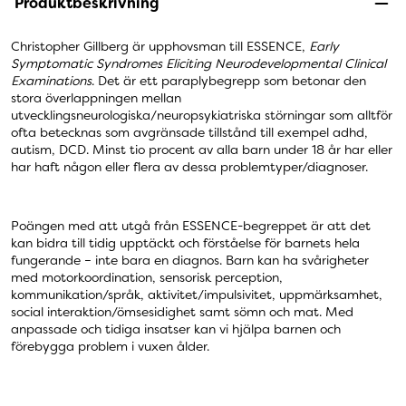
Produktbeskrivning
Christopher Gillberg är upphovsman till ESSENCE,
Early
Symptomatic Syndromes Eliciting Neurodevelopmental Clinical
Examinations
. Det är ett paraplybegrepp som betonar den
stora överlappningen mellan
utvecklingsneurologiska/neuropsykiatriska störningar som alltför
ofta betecknas som avgränsade tillstånd till exempel adhd,
autism, DCD. Minst tio procent av alla barn under 18 år har eller
har haft någon eller flera av dessa problemtyper/diagnoser.
Poängen med att utgå från ESSENCE-begreppet är att det
kan bidra till tidig upptäckt och förståelse för barnets hela
fungerande – inte bara en diagnos. Barn kan ha svårigheter
med motorkoordination, sensorisk perception,
kommunikation/språk, aktivitet/impulsivitet, uppmärksamhet,
social interaktion/ömsesidighet samt sömn och mat. Med
anpassade och tidiga insatser kan vi hjälpa barnen och
förebygga problem i vuxen ålder.