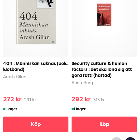
404 : Människan saknas (bok,
Security culture & human
klotband)
factors : det ska löna sig att
göra rätt! (häftad)
Arash Gilan
Anna Borg
272 kr
292 kr
291 kr
313 kr
I lager
I lager
Köp
Köp