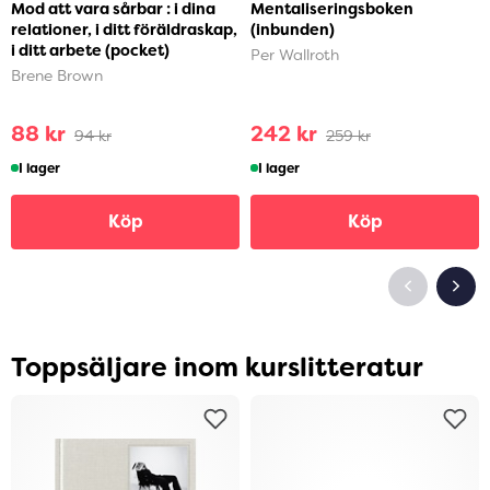
Mod att vara sårbar : i dina
Mentaliseringsboken
relationer, i ditt föräldraskap,
(inbunden)
i ditt arbete (pocket)
Per Wallroth
Brene Brown
88 kr
242 kr
94 kr
259 kr
I lager
I lager
Köp
Köp
Toppsäljare inom kurslitteratur