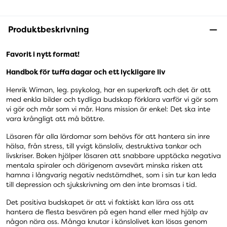
Produktbeskrivning
Favorit i nytt format!
Handbok för tuffa dagar och ett lyckligare liv
Henrik Wiman, leg. psykolog, har en superkraft och det är att
med enkla bilder och tydliga budskap förklara varför vi gör som
vi gör och mår som vi mår. Hans mission är enkel: Det ska inte
vara krångligt att må bättre.
Läsaren får alla lärdomar som behövs för att hantera sin inre
hälsa, från stress, till yvigt känsloliv, destruktiva tankar och
livskriser. Boken hjälper läsaren att snabbare upptäcka negativa
mentala spiraler och därigenom avsevärt minska risken att
hamna i långvarig negativ nedstämdhet, som i sin tur kan leda
till depression och sjukskrivning om den inte bromsas i tid.
Det positiva budskapet är att vi faktiskt kan lära oss att
hantera de flesta besvären på egen hand eller med hjälp av
någon nära oss. Många knutar i känslolivet kan lösas genom