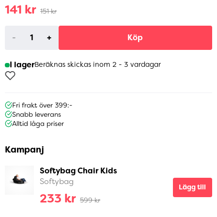
141 kr
151 kr
-
+
Köp
I lager
Beräknas skickas inom 2 - 3 vardagar
Fri frakt över 399:-
Snabb leverans
Alltid låga priser
Kampanj
Softybag Chair Kids
Softybag
Lägg till
233 kr
599 kr