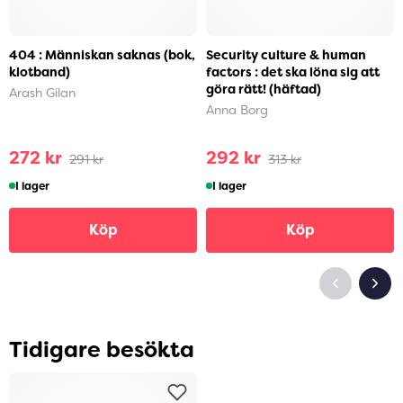
404 : Människan saknas (bok,
Security culture & human
klotband)
factors : det ska löna sig att
göra rätt! (häftad)
Arash Gilan
Anna Borg
272 kr
292 kr
291 kr
313 kr
I lager
I lager
Köp
Köp
Tidigare besökta