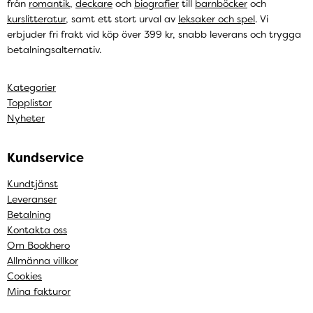
från
romantik
,
deckare
och
biografier
till
barnböcker
och
kurslitteratur
, samt ett stort urval av
leksaker och spel
. Vi
erbjuder fri frakt vid köp över 399 kr, snabb leverans och trygga
betalningsalternativ.
Kategorier
Topplistor
Nyheter
Kundservice
Kundtjänst
Leveranser
Betalning
Kontakta oss
Om Bookhero
Allmänna villkor
Cookies
Mina fakturor