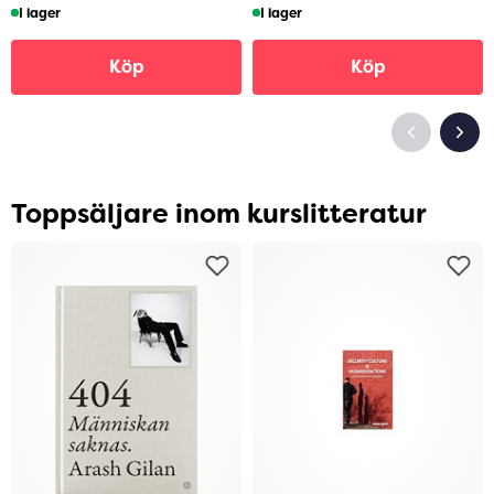
I lager
I lager
Köp
Köp
Toppsäljare inom kurslitteratur