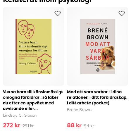
Vuxna barn till känslomässigt
Mod att vara sårbar : i dina
omogna föräldrar : så läker
relationer, i ditt föräldraskap,
du efter en uppväxt med
i ditt arbete (pocket)
avvisande eller
Brene Brown
självupptagna föräldra...
Lindsay C. Gibson
272 kr
88 kr
291 kr
94 kr