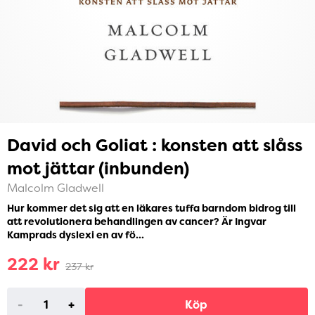
David och Goliat : konsten att slåss
mot jättar (inbunden)
Malcolm Gladwell
Hur kommer det sig att en läkares tuffa barndom bidrog till
att revolutionera behandlingen av cancer? Är Ingvar
Kamprads dyslexi en av fö...
222 kr
237 kr
-
+
Köp