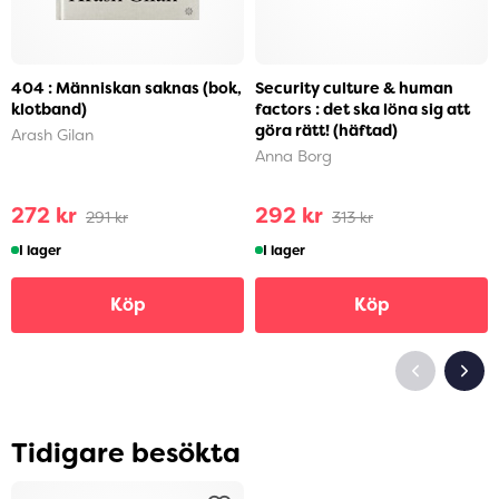
404 : Människan saknas (bok,
Security culture & human
klotband)
factors : det ska löna sig att
göra rätt! (häftad)
Arash Gilan
Anna Borg
272 kr
292 kr
291 kr
313 kr
I lager
I lager
Köp
Köp
Tidigare besökta