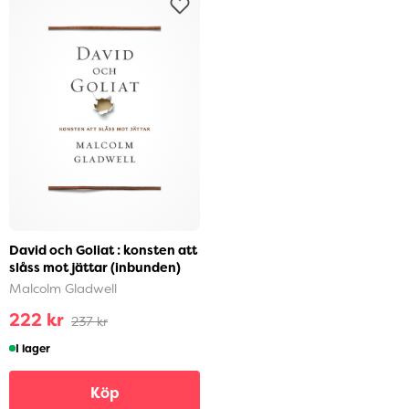
David och Goliat : konsten att
slåss mot jättar (inbunden)
Malcolm Gladwell
222 kr
237 kr
I lager
Köp