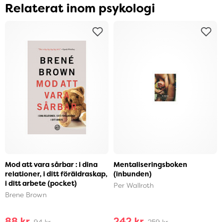
Relaterat inom psykologi
Mod att vara sårbar : i dina
Mentaliseringsboken
relationer, i ditt föräldraskap,
(inbunden)
i ditt arbete (pocket)
Per Wallroth
Brene Brown
88 kr
242 kr
94 kr
259 kr