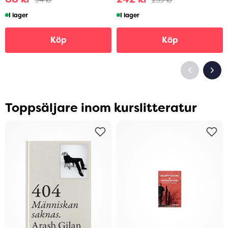
I lager
I lager
Köp
Köp
Toppsäljare inom kurslitteratur