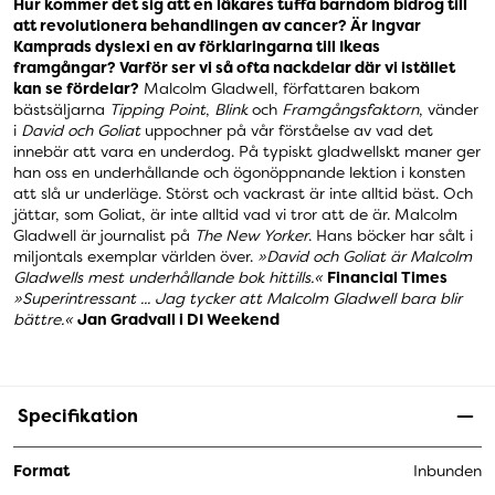
Hur kommer det sig att en läkares tuffa barndom bidrog till
att revolutionera behandlingen av cancer? Är Ingvar
Kamprads dyslexi en av förklaringarna till Ikeas
framgångar? Varför ser vi så ofta nackdelar där vi istället
kan se fördelar?
Malcolm Gladwell, författaren bakom
bästsäljarna
Tipping Point
,
Blink
och
Framgångsfaktorn
, vänder
i
David och Goliat
uppochner på vår förståelse av vad det
innebär att vara en underdog. På typiskt gladwellskt maner ger
han oss en underhållande och ögonöppnande lektion i konsten
att slå ur underläge. Störst och vackrast är inte alltid bäst. Och
jättar, som Goliat, är inte alltid vad vi tror att de är. Malcolm
Gladwell är journalist på
The New Yorker
. Hans böcker har sålt i
miljontals exemplar världen över.
»David och Goliat är Malcolm
Gladwells mest underhållande bok hittills.«
Financial Times
»Superintressant ... Jag tycker att Malcolm Gladwell bara blir
bättre.«
Jan Gradvall i DI Weekend
Specifikation
Format
Inbunden