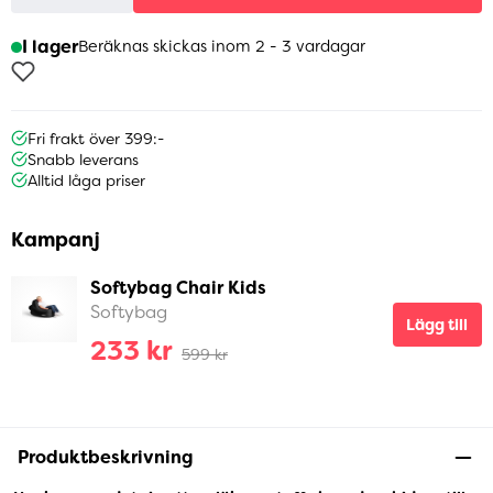
I lager
Beräknas skickas inom 2 - 3 vardagar
Fri frakt över 399:-
Snabb leverans
Alltid låga priser
Kampanj
Softybag Chair Kids
Softybag
Lägg till
233 kr
599 kr
Produktbeskrivning