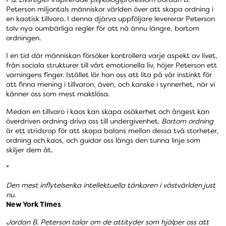
Peterson miljontals människor världen över att skapa ordning i
en kaotisk tillvaro. I denna djärva uppföljare levererar Peterson
tolv nya oumbärliga regler för att nå ännu längre, bortom
ordningen.
I en tid där människan försöker kontrollera varje aspekt av livet,
från sociala strukturer till vårt emotionella liv, höjer Peterson ett
varningens finger. Istället lär han oss att lita på vår instinkt för
att finna mening i tillvaron, även, och kanske i synnerhet, när vi
känner oss som mest maktlösa.
Medan en tillvaro i kaos kan skapa osäkerhet och ångest kan
överdriven ordning driva oss till undergivenhet.
Bortom ordning
är ett stridsrop för att skapa balans mellan dessa två storheter,
ordning och kaos, och guidar oss längs den tunna linje som
skiljer dem åt.
*
Den mest inflytelserika intellektuella tänkaren i västvärlden just
nu.
New York Times
Jordan B. Peterson talar om de attityder som hjälper oss att