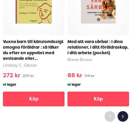
Vuxna barn till känslomässigt
Mod att vara sårbar : i dina
omogna föräldrar : så läker
relationer, i ditt föräldraskap,
du efter en uppväxt med
i ditt arbete (pocket)
avvisande eller
Brene Brown
självupptagna föräldra...
Lindsay C. Gibson
272 kr
88 kr
291 kr
94 kr
I lager
I lager
Köp
Köp