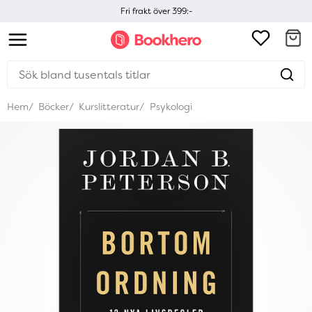
Fri frakt över 399:-
Hem
Böcker
Kurslitteratur
Psykologi