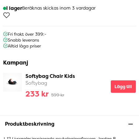
I lager
Beräknas skickas inom 3 vardagar
Fri frakt över 399:-
Snabb leverans
Alltid låga priser
Kampanj
Softybag Chair Kids
Softybag
Lägg till
233 kr
599 kr
Produktbeskrivning
I
12 Livsregler
inspirerade psykologiprofessorn Jordan B.