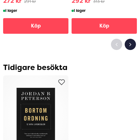
272 kr
292 kr
291 kr
313 kr
I lager
I lager
Köp
Köp
Tidigare besökta