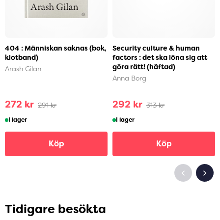
404 : Människan saknas (bok,
Security culture & human
klotband)
factors : det ska löna sig att
göra rätt! (häftad)
Arash Gilan
Anna Borg
272 kr
292 kr
291 kr
313 kr
I lager
I lager
Köp
Köp
Tidigare besökta