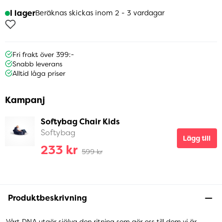
I lager
Beräknas skickas inom 2 - 3 vardagar
Fri frakt över 399:-
Snabb leverans
Alltid låga priser
Kampanj
Softybag Chair Kids
Softybag
Lägg till
233 kr
599 kr
Produktbeskrivning
Vårt DNA utgör själva den ritning som gör oss till dem vi är.