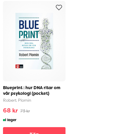
Blueprint : hur DNA ritar om
vår psykologi (pocket)
Robert Plomin
68 kr
73 kr
I lager