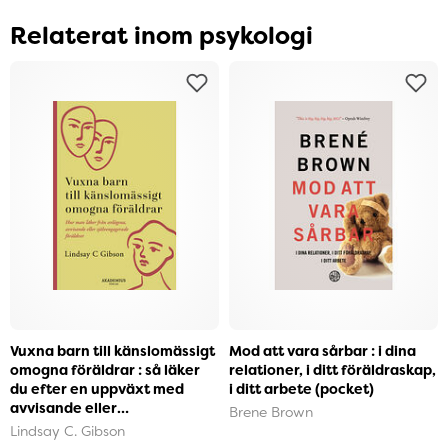
Relaterat inom psykologi
Vuxna barn till känslomässigt
Mod att vara sårbar : i dina
omogna föräldrar : så läker
relationer, i ditt föräldraskap,
du efter en uppväxt med
i ditt arbete (pocket)
avvisande eller
Brene Brown
självupptagna föräldra...
Lindsay C. Gibson