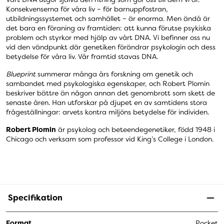
Konsekvenserna för våra liv – för barnuppfostran,
utbildningssystemet och samhället – är enorma. Men ändå är
det bara en föraning av framtiden: att kunna förutse psykiska
problem och styrkor med hjälp av vårt DNA. Vi befinner oss nu
vid den vändpunkt där genetiken förändrar psykologin och dess
betydelse för våra liv. Vår framtid stavas DNA.
Blueprint
summerar många års forskning om genetik och
sambandet med psykologiska egenskaper, och Robert Plomin
beskriver bättre än någon annan det genombrott som skett de
senaste åren. Han utforskar på djupet en av samtidens stora
frågeställningar: arvets kontra miljöns betydelse för individen.
Robert Plomin
är psykolog och beteendegenetiker, född 1948 i
Chicago och verksam som professor vid King’s College i London.
Specifikation
Format
Pocket