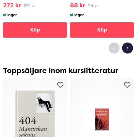
272 kr
88 kr
291 kr
94 kr
I lager
I lager
Köp
Köp
Toppsäljare inom kurslitteratur