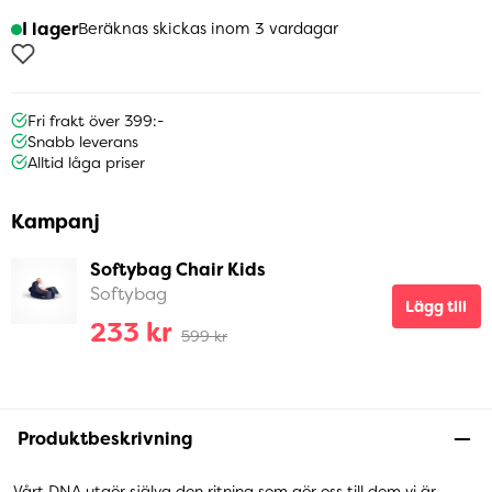
I lager
Beräknas skickas inom 3 vardagar
Fri frakt över 399:-
Snabb leverans
Alltid låga priser
Kampanj
Softybag Chair Kids
Softybag
Lägg till
233 kr
599 kr
Produktbeskrivning
Vårt DNA utgör själva den ritning som gör oss till dem vi är.