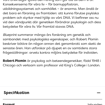
Konsekvenserna för våra liv – för barnuppfostran,
utbildningssystemet och samhället – är enorma. Men ändå är
det bara en föraning av framtiden: att kunna förutse psykiska
problem och styrkor med hjälp av vårt DNA. Vi befinner oss nu
vid den vändpunkt där genetiken förändrar psykologin och dess
betydelse för våra liv. Vår framtid stavas DNA.
Blueprint
summerar många års forskning om genetik och
sambandet med psykologiska egenskaper, och Robert Plomin
beskriver bättre än någon annan det genombrott som skett de
senaste åren. Han utforskar på djupet en av samtidens stora
frågeställningar: arvets kontra miljöns betydelse för individen.
Robert Plomin
är psykolog och beteendegenetiker, född 1948 i
Chicago och verksam som professor vid King’s College i London.
Specifikation
Format
Inbunden