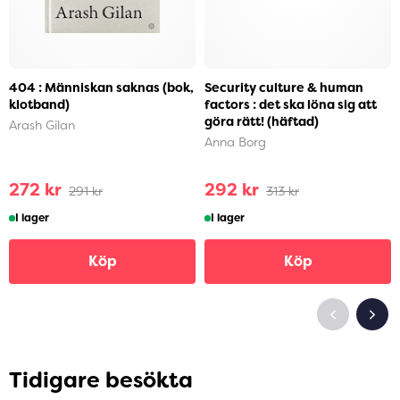
404 : Människan saknas (bok,
Security culture & human
klotband)
factors : det ska löna sig att
göra rätt! (häftad)
Arash Gilan
Anna Borg
272 kr
292 kr
291 kr
313 kr
I lager
I lager
Köp
Köp
Tidigare besökta