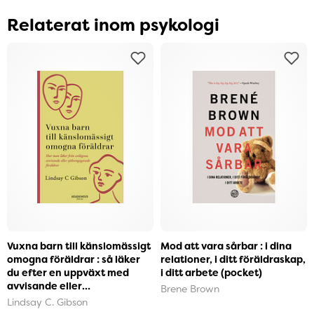
Relaterat inom psykologi
Vuxna barn till känslomässigt
Mod att vara sårbar : i dina
omogna föräldrar : så läker
relationer, i ditt föräldraskap,
du efter en uppväxt med
i ditt arbete (pocket)
avvisande eller
Brene Brown
självupptagna föräldra...
Lindsay C. Gibson