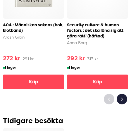
404 : Människan saknas (bok,
Security culture & human
klotband)
factors : det ska löna sig att
göra rätt! (häftad)
Arash Gilan
Anna Borg
272 kr
292 kr
291 kr
313 kr
I lager
I lager
Köp
Köp
Tidigare besökta