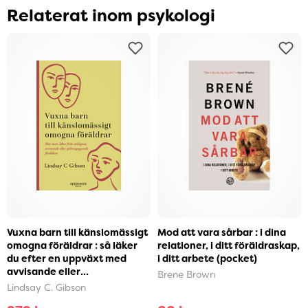
Relaterat inom psykologi
Vuxna barn till känslomässigt
Mod att vara sårbar : i dina
omogna föräldrar : så läker
relationer, i ditt föräldraskap,
du efter en uppväxt med
i ditt arbete (pocket)
avvisande eller
Brene Brown
självupptagna föräldra...
Lindsay C. Gibson