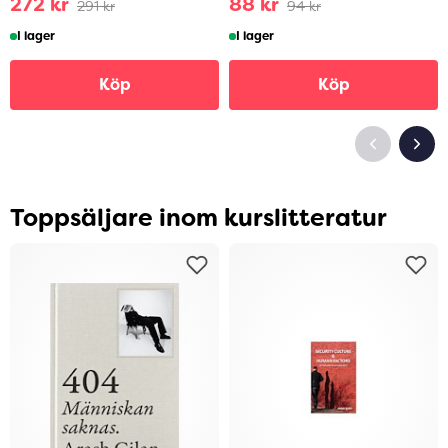
272 kr
88 kr
291 kr
94 kr
I lager
I lager
Köp
Köp
Toppsäljare inom kurslitteratur