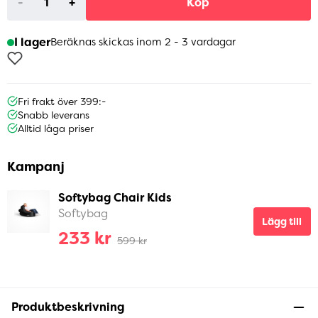
-
+
Köp
I lager
Beräknas skickas inom 2 - 3 vardagar
Fri frakt över 399:-
Snabb leverans
Alltid låga priser
Kampanj
Softybag Chair Kids
Softybag
Lägg till
233 kr
599 kr
Produktbeskrivning