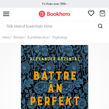
Fri frakt över 399:-
Hem
Böcker
Kurslitteratur
Psykologi