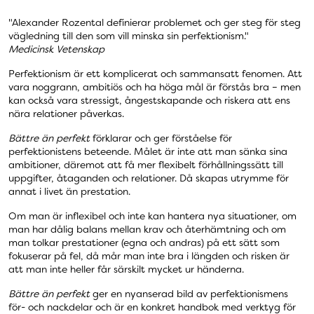
"Alexander Rozental definierar problemet och ger steg för steg
vägledning till den som vill minska sin perfektionism."
Medicinsk Vetenskap
Perfektionism är ett komplicerat och sammansatt fenomen. Att
vara noggrann, ambitiös och ha höga mål är förstås bra – men
kan också vara stressigt, ångestskapande och riskera att ens
nära relationer påverkas.
Bättre än perfekt
förklarar och ger förståelse för
perfektionistens beteende. Målet är inte att man sänka sina
ambitioner, däremot att få mer flexibelt förhållningssätt till
uppgifter, åtaganden och relationer. Då skapas utrymme för
annat i livet än prestation.
Om man är inflexibel och inte kan hantera nya situationer, om
man har dålig balans mellan krav och återhämtning och om
man tolkar prestationer (egna och andras) på ett sätt som
fokuserar på fel, då mår man inte bra i längden och risken är
att man inte heller får särskilt mycket ur händerna.
Bättre än perfekt
ger en nyanserad bild av perfektionismens
för- och nackdelar och är en konkret handbok med verktyg för