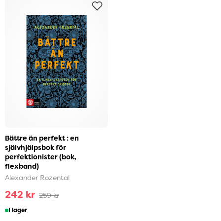
Bättre än perfekt : en
självhjälpsbok för
perfektionister (bok,
flexband)
Alexander Rozental
242 kr
259 kr
I lager