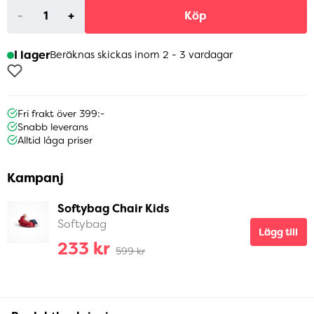
-
+
Köp
I lager
Beräknas skickas inom 2 - 3 vardagar
Fri frakt över 399:-
Snabb leverans
Alltid låga priser
Kampanj
Softybag Chair Kids
Softybag
Lägg till
233 kr
599 kr