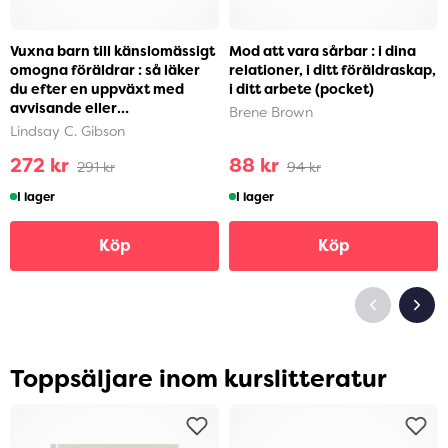
Vuxna barn till känslomässigt
Mod att vara sårbar : i dina
omogna föräldrar : så läker
relationer, i ditt föräldraskap,
du efter en uppväxt med
i ditt arbete (pocket)
avvisande eller
Brene Brown
självupptagna föräldra...
Lindsay C. Gibson
272 kr
88 kr
291 kr
94 kr
I lager
I lager
Köp
Köp
Toppsäljare inom kurslitteratur