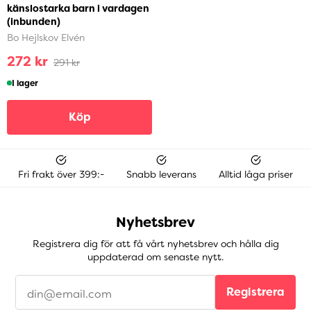
känslostarka barn i vardagen
(inbunden)
Bo Hejlskov Elvén
272 kr
291 kr
I lager
Köp
Fri frakt över 399:-
Snabb leverans
Alltid låga priser
Nyhetsbrev
Registrera dig för att få vårt nyhetsbrev och hålla dig
uppdaterad om senaste nytt.
Registrera