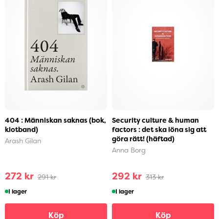
404 : Människan saknas (bok,
Security culture & human
klotband)
factors : det ska löna sig att
göra rätt! (häftad)
Arash Gilan
Anna Borg
272 kr
292 kr
291 kr
313 kr
I lager
I lager
Köp
Köp