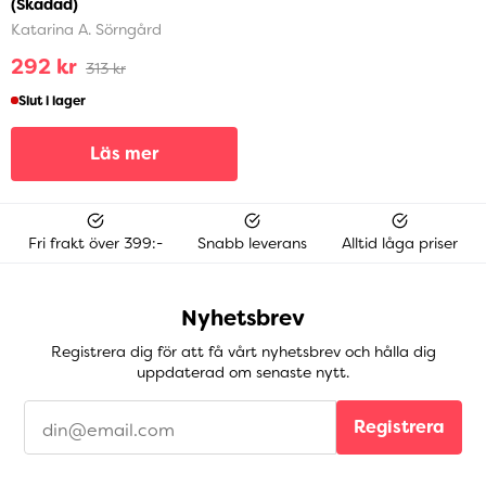
(Skadad)
Katarina A. Sörngård
292 kr
313 kr
Slut i lager
Läs mer
Fri frakt över 399:-
Snabb leverans
Alltid låga priser
Nyhetsbrev
Registrera dig för att få vårt nyhetsbrev och hålla dig
uppdaterad om senaste nytt.
Registrera