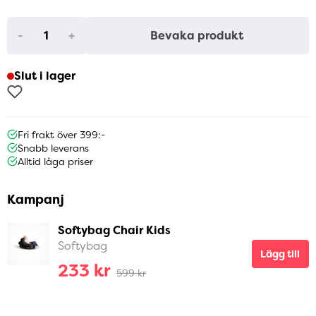
-
+
Bevaka produkt
Slut i lager
Fri frakt över 399:-
Snabb leverans
Alltid låga priser
Kampanj
Softybag Chair Kids
Softybag
Lägg till
233 kr
599 kr