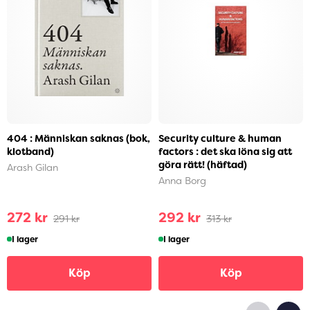
404 : Människan saknas (bok,
Security culture & human
klotband)
factors : det ska löna sig att
göra rätt! (häftad)
Arash Gilan
Anna Borg
272 kr
292 kr
291 kr
313 kr
I lager
I lager
Köp
Köp