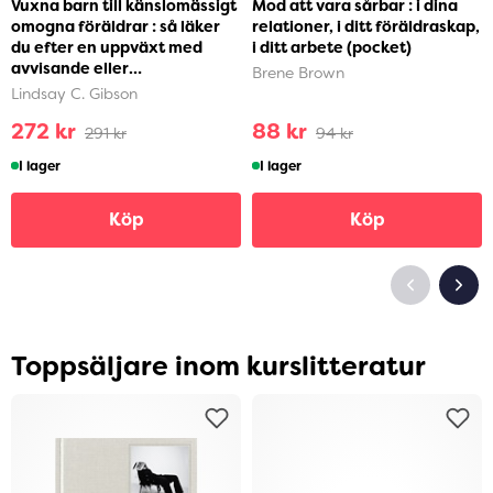
Vuxna barn till känslomässigt
Mod att vara sårbar : i dina
omogna föräldrar : så läker
relationer, i ditt föräldraskap,
du efter en uppväxt med
i ditt arbete (pocket)
avvisande eller
Brene Brown
självupptagna föräldra...
Lindsay C. Gibson
272 kr
88 kr
291 kr
94 kr
I lager
I lager
Köp
Köp
Toppsäljare inom kurslitteratur