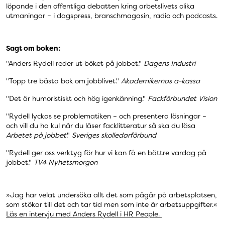
löpande i den offentliga debatten kring arbetslivets olika
utmaningar – i dagspress, branschmagasin, radio och podcasts.
Sagt om boken:
"Anders Rydell reder ut böket på jobbet."
Dagens Industri
"Topp tre bästa bok om jobblivet."
Akademikernas a-kassa
"Det är humoristiskt och hög igenkänning."
Fackförbundet Vision
"Rydell lyckas se problematiken – och presentera lösningar –
och vill du ha kul när du läser facklitteratur så ska du läsa
Arbetet på jobbet
."
Sveriges skolledarförbund
"Rydell ger oss verktyg för hur vi kan få en bättre vardag på
jobbet."
TV4 Nyhetsmorgon
»Jag har velat undersöka allt det som pågår på arbetsplatsen,
som stökar till det och tar tid men som inte är arbetsuppgifter.«
Läs en intervju med Anders Rydell i HR People.