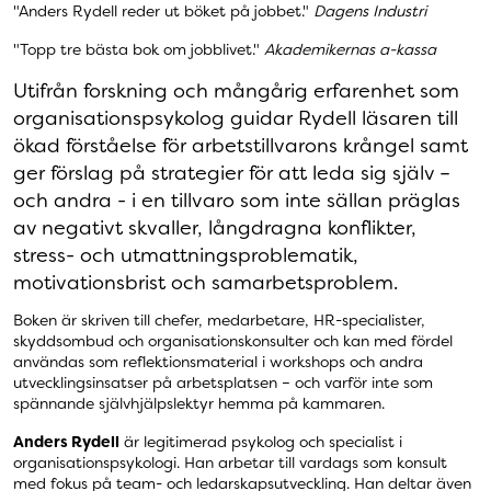
"Anders Rydell reder ut böket på jobbet."
Dagens Industri
"Topp tre bästa bok om jobblivet."
Akademikernas a-kassa
Utifrån forskning och mångårig erfarenhet som
organisationspsykolog guidar Rydell läsaren till
ökad förståelse för arbetstillvarons krångel samt
ger förslag på strategier för att leda sig själv –
och andra - i en tillvaro som inte sällan präglas
av negativt skvaller, långdragna konflikter,
stress- och utmattningsproblematik,
motivationsbrist och samarbetsproblem.
Boken är skriven till chefer, medarbetare, HR-specialister,
skyddsombud och organisationskonsulter och kan med fördel
användas som reflektionsmaterial i workshops och andra
utvecklingsinsatser på arbetsplatsen – och varför inte som
spännande självhjälpslektyr hemma på kammaren.
Anders Rydell
är legitimerad psykolog och specialist i
organisationspsykologi. Han arbetar till vardags som konsult
med fokus på team- och ledarskapsutveckling. Han deltar även