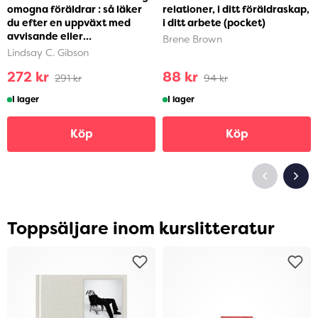
omogna föräldrar : så läker
relationer, i ditt föräldraskap,
du efter en uppväxt med
i ditt arbete (pocket)
avvisande eller
Brene Brown
självupptagna föräldra...
Lindsay C. Gibson
272 kr
88 kr
291 kr
94 kr
I lager
I lager
Köp
Köp
Toppsäljare inom kurslitteratur