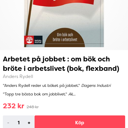
Arbetet på jobbet : om bök och
bröte i arbetslivet (bok, flexband)
Anders Rydell
"Anders Rydell reder ut böket på jobbet."
Dagens Industri
"Topp tre bästa bok om jobblivet."
Ak...
232 kr
248 kr
-
+
Köp