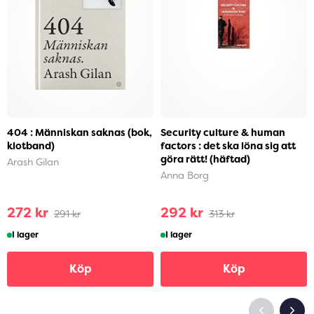
404 : Människan saknas (bok,
Security culture & human
klotband)
factors : det ska löna sig att
göra rätt! (häftad)
Arash Gilan
Anna Borg
272 kr
292 kr
291 kr
313 kr
I lager
I lager
Köp
Köp