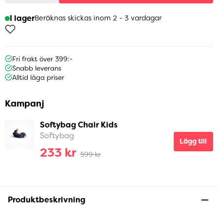
I lager
Beräknas skickas inom 2 - 3 vardagar
Fri frakt över 399:-
Snabb leverans
Alltid låga priser
Kampanj
Softybag Chair Kids
Softybag
Lägg till
233 kr
599 kr
Produktbeskrivning