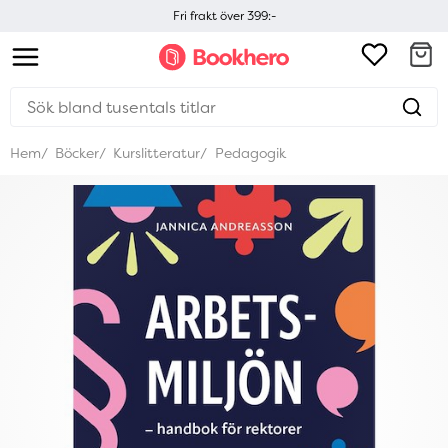
Fri frakt över 399:-
Hem
Böcker
Kurslitteratur
Pedagogik