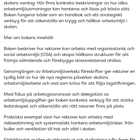
skolans vardag. Här finns konkreta beskrivningar av hur olika
arbetsmiljöutmaningar kan hanteras och lösas på bästa sätt.
Boken fungerar både som en handbok och ett strategiskt
verktyg för att säkerställa en trygg och hållbar arbetsmiljö i
skolan.
Mer om bokens innehåll:
Boken beskriver hur rektorer kan arbeta med organisatorisk och
social arbetsmiljö (OSA) och skapa hållbara strukturer för att
främja välmående och förebygga stressrelaterad ohälsa.
Genomgången av Arbetsmiljöverkets föreskrifter ger rektorer en
tydlig bild av hur de nya reglerna påverkar skolans
arbetsmiljöarbete och vad som krävs för att följa lagstiftningen.
Med fokus på arbetsgivaransvar och delegation av
arbetsmiljöuppgifter ger boken konkreta verktyg för att stärka
ledarskapet och säkerställa att rätt resurser finns på plats.
Praktiska exempel visar hur rektorer kan arbeta med
riskbedömning och systematiskt hantera arbetsmiljörisker, från
buller och ventilation till hot och våld i skolan.
Förhållandet mellan skyddsombud och skolledning lyfts fram för