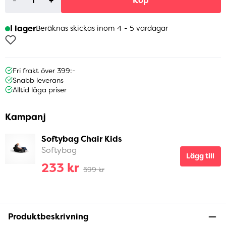
-
+
Köp
I lager
Beräknas skickas inom 4 - 5 vardagar
Fri frakt över 399:-
Snabb leverans
Alltid låga priser
Kampanj
Softybag Chair Kids
Softybag
Lägg till
233 kr
599 kr
Produktbeskrivning