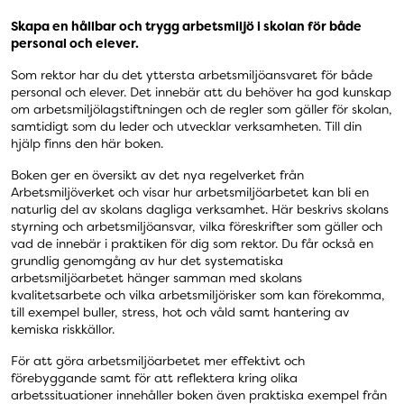
Skapa en hållbar och trygg arbetsmiljö i skolan för både
personal och elever.
Som rektor har du det yttersta arbetsmiljöansvaret för både
personal och elever. Det innebär att du behöver ha god kunskap
om arbetsmiljölagstiftningen och de regler som gäller för skolan,
samtidigt som du leder och utvecklar verksamheten. Till din
hjälp finns den här boken.
Boken ger en översikt av det nya regelverket från
Arbetsmiljöverket och visar hur arbetsmiljöarbetet kan bli en
naturlig del av skolans dagliga verksamhet. Här beskrivs skolans
styrning och arbetsmiljöansvar, vilka föreskrifter som gäller och
vad de innebär i praktiken för dig som rektor. Du får också en
grundlig genomgång av hur det systematiska
arbetsmiljöarbetet hänger samman med skolans
kvalitetsarbete och vilka arbetsmiljörisker som kan förekomma,
till exempel buller, stress, hot och våld samt hantering av
kemiska riskkällor.
För att göra arbetsmiljöarbetet mer effektivt och
förebyggande samt för att reflektera kring olika
arbetssituationer innehåller boken även praktiska exempel från