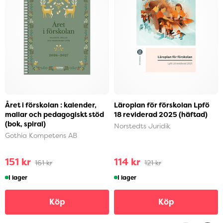
Året i förskolan : kalender,
Läroplan för förskolan Lpfö
mallar och pedagogiskt stöd
18 reviderad 2025 (häftad)
(bok, spiral)
Norstedts Juridik
Gothia Kompetens AB
151 kr
114 kr
161 kr
121 kr
I lager
I lager
Köp
Köp