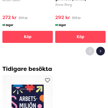
Anna Borg
272 kr
292 kr
291 kr
313 kr
I lager
I lager
Köp
Köp
Tidigare besökta