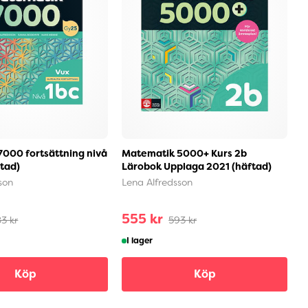
000 fortsättning nivå
Matematik 5000+ Kurs 2b
M
ftad)
Lärobok Upplaga 2021 (häftad)
(
son
Lena Alfredsson
L
555 kr
5
3 kr
593 kr
I lager
Köp
Köp