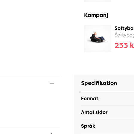
Kampanj
Softyba
Softyba
233 k
Specifikation
Format
Antal sidor
Språk