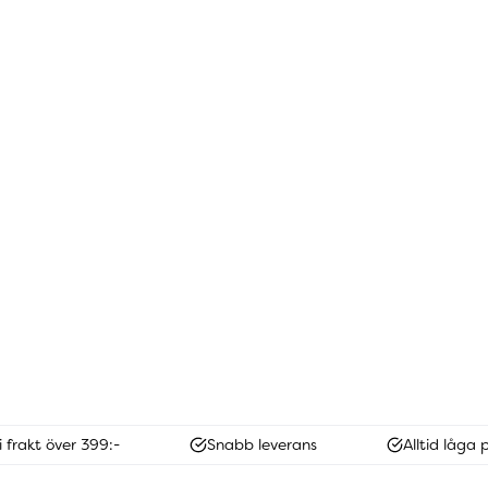
i frakt över 399:-
Snabb leverans
Alltid låga p