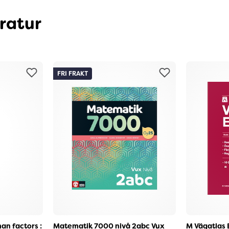
eratur
FRI FRAKT
an factors :
Matematik 7000 nivå 2abc Vux
M Vägatlas 