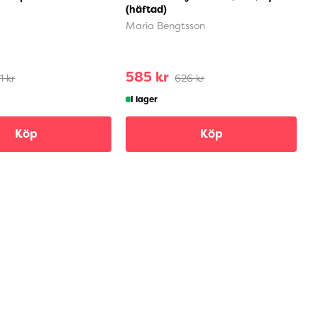
(häftad)
r
Maria Bengtsson
X
585 kr
1 kr
626 kr
I lager
Köp
Köp