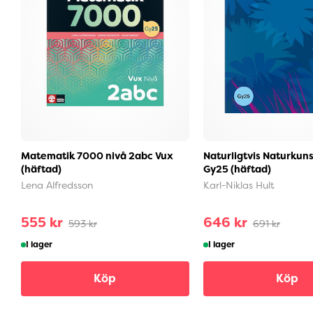
Matematik 7000 nivå 2abc Vux
Naturligtvis Naturkuns
(häftad)
Gy25 (häftad)
Lena Alfredsson
Karl-Niklas Hult
555 kr
646 kr
593 kr
691 kr
I lager
I lager
Köp
Köp