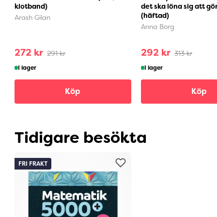
klotband)
det ska löna sig att gör
(häftad)
Arash Gilan
Anna Borg
272 kr
292 kr
291 kr
313 kr
I lager
I lager
Köp
Köp
Tidigare besökta
FRI FRAKT