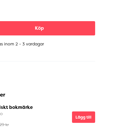
Köp
as inom 2 - 3 vardagar
er
iskt bokmärke
ro
Lägg till
29 kr