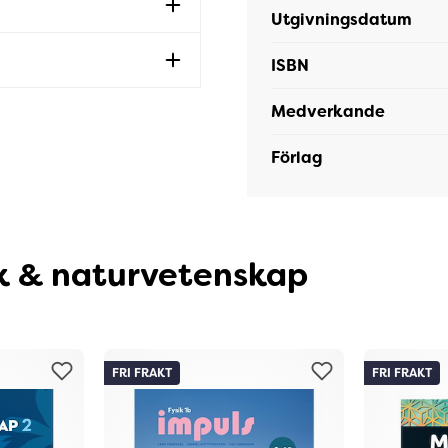
Utgivningsdatum
ISBN
Medverkande
Förlag
k & naturvetenskap
FRI FRAKT
FRI FRAKT