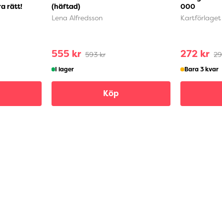
a rätt!
(häftad)
000
Lena Alfredsson
Kartförlaget
555 kr
272 kr
593 kr
29
I lager
Bara 3 kvar
Köp