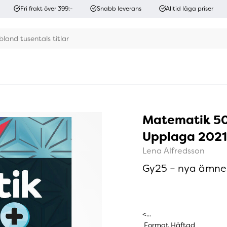
Fri frakt över 399:-
Snabb leverans
Alltid låga priser
Matematik 50
Upplaga 2021
Lena Alfredsson
Gy25 – nya ämne
<...
Format
Häftad