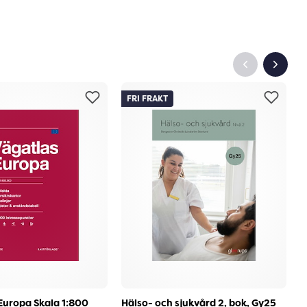
FRI FRAKT
Europa Skala 1:800
Hälso- och sjukvård 2, bok, Gy25
B