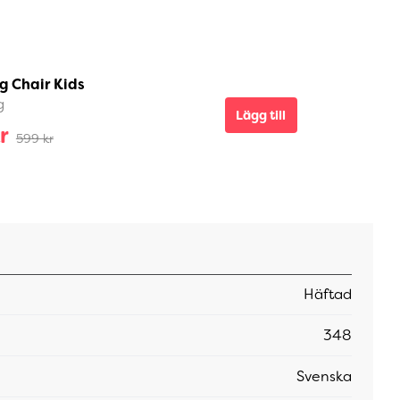
g Chair Kids
g
Lägg till
r
599 kr
Häftad
348
Svenska