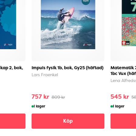
kap 2, bok,
Impuls fysik 1b, bok, Gy25 (häftad)
Matematik 7
1bc Vux (hä
Lars Fraenkel
Lena Alfreds
757 kr
545 kr
809 kr
58
I lager
I lager
Köp