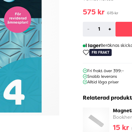
575 kr
615 kr
-
+
I lager
Beräknas skick
FRI FRAKT
Fri frakt över 399:-
Snabb leverans
Alltid låga priser
Relaterad produkt
Magnet
Bookhe
15 kr