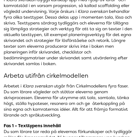
kamratstöd i en varsam progression, så kallad scaffolding eller
vägledd undervisning. Varje årskurs i
Klara svenskan
behandlar
fyra olika texttyper. Dessa delas upp i momenten tala, läsa och
skriva. Texttypens särdrag tydliggörs och eleverna får tillägna
sig lämpliga strategier och verktyg för att ta sig an texter i den
aktuella texttypen, till exempel planeringsverktyg för det egna
skrivandet och strategier för läsförståelse och retorik. Längre
texter som eleverna producerar skrivs inte i boken men
planeringen inför skrivandet, checklistor och
bedömningsmatriser under skrivandet samt utvärdering efter
skrivandet samlas i boken.
Arbeta utifrån cirkelmodellen
Arbetet i
Klara svenskan
utgår från Cirkelmodellens fyra faser.
Du som lärare vägleder och stöttar eleverna genom
skrivprocessen. Eleverna får utrymme att tala, samtala, tänka
högt, ställa hypoteser, resonera om och ge återkoppling på
sina egna och kamraternas idéer. Allt för att främja formativt
lärande och språkutveckling.
Fas 1 – Texttypens innehåll
Du som lärare tar reda på elevernas förkunskaper och tydliggör