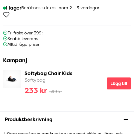
I lager
Beräknas skickas inom 2 - 3 vardagar
Fri frakt över 399:-
Snabb leverans
Alltid låga priser
Kampanj
Softybag Chair Kids
Softybag
Lägg till
233 kr
599 kr
Produktbeskrivning
I
Klara svenskan
byggs kunskap upp med hjälp av lärar- och