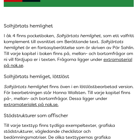
Solhjärtats hemlighet
I åk 4 finns pocketboken,
Solhjärtats hemlighet
, som ett valfritt
komplement till avsnittet om Berättande text.
Solhjärtats
hemlighet
är en fantasyberättelse som är skriven av Pär Sahlin.
Till varje kapitel i boken finns på, mellan- och bortomfrågor om
ni vill fördjupa er i texten.
Frågorna ligger under
extramaterial
på nok.se
.
Solhjärtats hemliget, lättläst
Solhjärtats hemlighet
finns även i en lättlästbearbetad version.
För bearbetningen står Hanna Wallsten. Till varje kapitel finns
på-, mellan- och bortomfrågor. Dessa ligger under
extramaterialet på nok.se.
Stödstrukturer som affischer
Till varje texttyp finns tydliga exempeltexter, grafiska
stödstrukturer, vägledande checklistor och
bedömningsmatriser. De olika texttypernas grafiska