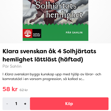
Klara svenskan åk 4 Solhjärtats
hemlighet lättläst (häftad)
Pär Sahlin
I
Klara svenskan
byggs kunskap upp med hjälp av lärar- och
kamratstöd i en varsam progression, så kallad sc...
58 kr
62 kr
-
+
Köp