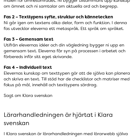
målen för ämnesområdet. Ni bygger tillsammans upp kunskap
om ämnet och ni samtalar om aktuella ord och begrepp.
Fas 2 – Texttypens syfte, struktur och kännetecken
Ni går igen om textens olika delar, form och funktion. I denna
fas utvecklar eleverna ett metaspråk. Ett språk om språket.
Fas 3 – Gemensam text
Utifrån elevernas idéer och din vägledning bygger ni upp en
gemensam text. Eleverna får syn på processen i arbetet och
förbereds inför sitt eget skrivande.
Fas 4 – Individuell text
Elevernas kunskap om texttypen gör att de själva kan planera
och skriva en text. Till stöd har de checklistor och matriser med
fokus på mål, innehåll och texttypens särdrag.
Sagt om Klara svenskan
Lärarhandledningen är hjärtat i Klara
svenskan
I Klara svenskan är lärarhandledningen med lärarwebb själva