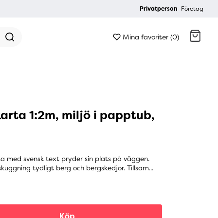
Privatperson
Företag
Mina favoriter (0)
Gå till kassan
rta 1:2m, miljö i papptub,
a med svensk text pryder sin plats på väggen.
uggning tydligt berg och bergskedjor. Tillsam...
Köp