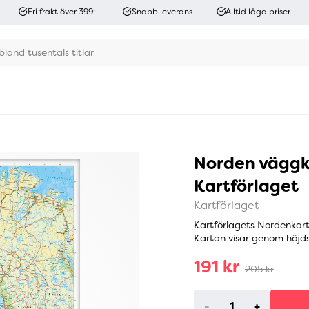
Fri frakt över 399:-
Snabb leverans
Alltid låga priser
Norden väggka
Kartförlaget
Kartförlaget
Kartförlagets Nordenkart
Kartan visar genom höjdsk
191 kr
205 kr
-
+