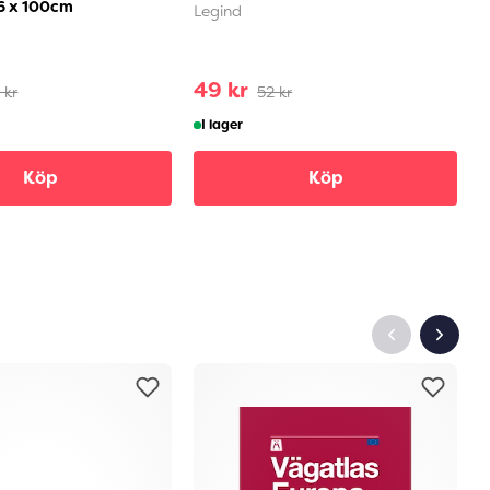
6 x 100cm
t
Legind
K
49 kr
2
 kr
52 kr
I lager
Köp
Köp