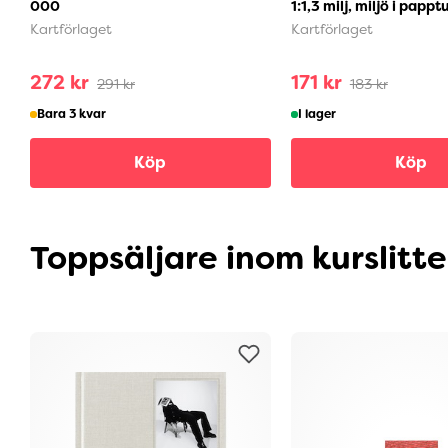
000
1:1,3 milj, miljö i pappt
Kartförlaget
Kartförlaget
272 kr
171 kr
291 kr
183 kr
Bara 3 kvar
I lager
Köp
Köp
Toppsäljare inom kurslitt