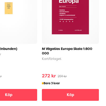
(inbunden)
M Vägatlas Europa Skala 1:800
H
000
(
r
Kartförlaget
M
272 kr
kr
291 kr
Bara 3 kvar
Köp
Köp