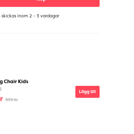
 skickas inom 2 - 3 vardagar
g Chair Kids
g
Lägg till
r
599 kr