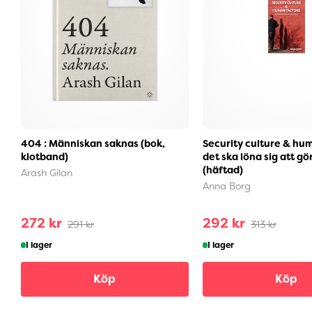
404 : Människan saknas (bok,
Security culture & hum
klotband)
det ska löna sig att gör
(häftad)
Arash Gilan
Anna Borg
272 kr
292 kr
291 kr
313 kr
I lager
I lager
Köp
Köp