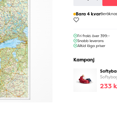
Bara 4 kvar
Beräknas
Fri frakt över 399:-
Snabb leverans
Alltid låga priser
Kampanj
Softyba
Softyba
233 k