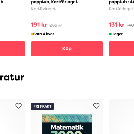
ub
papptub, Kartförlaget
papptub : 4
Kartförlaget
Kartförlaget
191 kr
131 kr
205 kr
140
Bara 4 kvar
I lager
Köp
eratur
FRI FRAKT