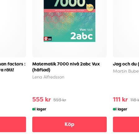
an factors :
Matematik 7000 nivå 2abc Vux
Jag och du 
a rätt!
(häftad)
Martin Bube
Lena Alfredsson
555 kr
111 kr
593 kr
118 
I lager
I lager
Köp