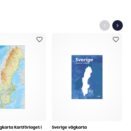
gkarta Kartförlaget i
Sverige vägkarta
V