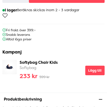
I lager
Beräknas skickas inom 2 - 3 vardagar
Fri frakt över 399:-
Snabb leverans
Alltid låga priser
Kampanj
Softybag Chair Kids
Softybag
Lägg till
233 kr
599 kr
Produktbeskrivning