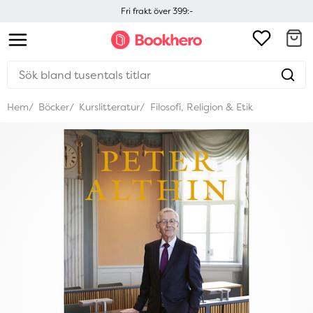
Fri frakt över 399:-
Hem
Böcker
Kurslitteratur
Filosofi, Religion & Etik