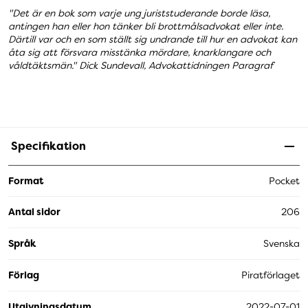
"Det är en bok som varje ung juriststuderande borde läsa,
antingen han eller hon tänker bli brottmålsadvokat eller inte.
Därtill var och en som ställt sig undrande till hur en advokat kan
åta sig att försvara misstänka mördare, knarklangare och
våldtäktsmän." Dick Sundevall, Advokattidningen Paragraf
Specifikation
Format
Pocket
Antal sidor
206
Språk
Svenska
Förlag
Piratförlaget
Utgivningsdatum
2022-07-01