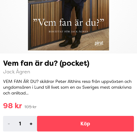
Vem fan är du? (pocket)
Jack Ågren
VEM FAN ÄR DU? skildrar Peter Althins resa från uppväxten och
ungdomsåren i Lund till livet som en av Sveriges mest omskrivna
och anlitad...
98 kr
105 kr
-
+
Köp