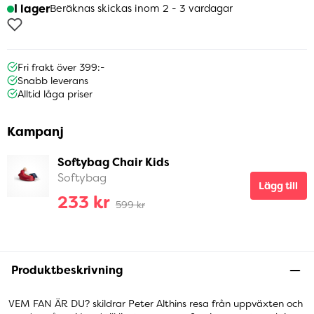
I lager
Beräknas skickas inom 2 - 3 vardagar
Fri frakt över 399:-
Snabb leverans
Alltid låga priser
Kampanj
Softybag Chair Kids
Softybag
Lägg till
233 kr
599 kr
Produktbeskrivning
VEM FAN ÄR DU? skildrar Peter Althins resa från uppväxten och