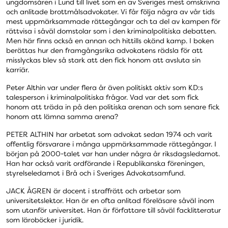
ungdomsåren i Lund till livet som en av Sveriges mest omskrivna
och anlitade brottmålsadvokater. Vi får följa några av vår tids
mest uppmärksammade rättegångar och ta del av kampen för
rättvisa i såväl domstolar som i den kriminalpolitiska debatten.
Men här finns också en annan och hittills okänd kamp. I boken
berättas hur den framgångsrika advokatens rädsla för att
misslyckas blev så stark att den fick honom att avsluta sin
karriär.
Peter Althin var under flera år även politiskt aktiv som KD:s
talesperson i kriminalpolitiska frågor. Vad var det som fick
honom att träda in på den politiska arenan och som senare fick
honom att lämna samma arena?
PETER ALTHIN har arbetat som advokat sedan 1974 och varit
offentlig försvarare i många uppmärksammade rättegångar. I
början på 2000-talet var han under några år riksdagsledamot.
Han har också varit ordförande i Republikanska föreningen,
styrelseledamot i Brå och i Sveriges Advokatsamfund.
JACK ÅGREN är docent i straffrätt och arbetar som
universitetslektor. Han är en ofta anlitad föreläsare såväl inom
som utanför universitet. Han är författare till såväl facklitteratur
som läroböcker i juridik.