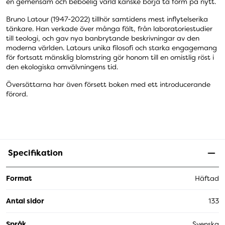
en gemensam och beboelig värld kanske börja ta form på nytt.
Bruno Latour (1947-2022) tillhör samtidens mest inflytelserika
tänkare. Han verkade över många fält, från laboratoriestudier
till teologi, och gav nya banbrytande beskrivningar av den
moderna världen. Latours unika filosofi och starka engagemang
för fortsatt mänsklig blomstring gör honom till en omistlig röst i
den ekologiska omvälvningens tid.
Översättarna har även försett boken med ett introducerande
förord.
Specifikation
Format
Häftad
Antal sidor
133
Språk
Svenska