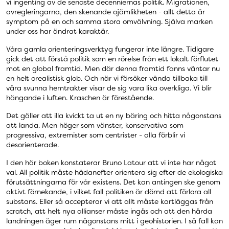
vi ingenting av de senaste decenniernas politik. Migrationen,
avregleringarna, den skenande ojämlikheten - allt detta är
symptom på en och samma stora omvälvning. Själva marken
under oss har ändrat karaktär.
Våra gamla orienteringsverktyg fungerar inte längre. Tidigare
gick det att förstå politik som en rörelse från ett lokalt förflutet
mot en global framtid. Men där denna framtid fanns väntar nu
en helt orealistisk glob. Och när vi försöker vända tillbaka till
våra svunna hemtrakter visar de sig vara lika overkliga. Vi blir
hängande i luften. Kraschen är förestående.
Det gäller att illa kvickt ta ut en ny bäring och hitta någonstans
att landa. Men höger som vänster, konservativa som
progressiva, extremister som centrister - alla förblir vi
desorienterade.
I den här boken konstaterar Bruno Latour att vi inte har något
val. All politik måste hädanefter orientera sig efter de ekologiska
förutsättningarna för vår existens. Det kan antingen ske genom
aktivt förnekande, i vilket fall politiken är dömd att förlora all
substans. Eller så accepterar vi att allt måste kartläggas från
scratch, att helt nya allianser måste ingås och att den hårda
landningen äger rum någonstans mitt i geohistorien. I så fall kan