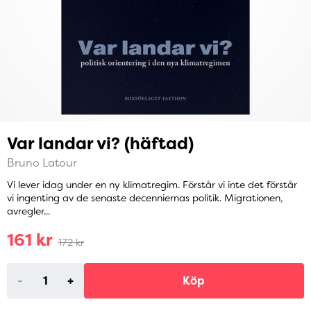
Var landar vi? (häftad)
Bruno Latour
Vi lever idag under en ny klimatregim. Förstår vi inte det förstår
vi ingenting av de senaste decenniernas politik. Migrationen,
avregler...
161 kr
172 kr
-
+
Köp