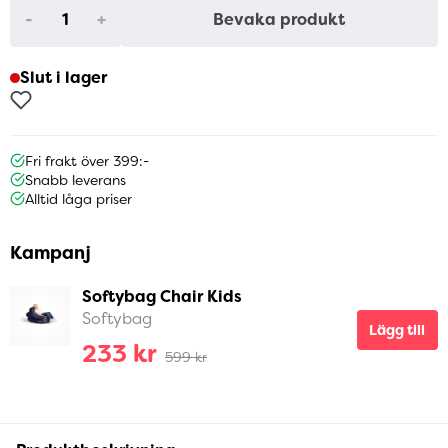
-
+
Bevaka produkt
Slut i lager
Fri frakt över 399:-
Snabb leverans
Alltid låga priser
Kampanj
Softybag Chair Kids
Softybag
Lägg till
233 kr
599 kr