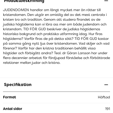
Produktbeskrivning
JUDENDOMEN handlar om långt mycket mer än rötter till
kristendomen. Den utgör en omistlig del av det mest centrala i
kristen tro och tradition. Genom att studera firandet av de
judiska högtiderna kan vi lära oss mer om både judendom och
kristendom. TID FÖR GUD beskriver de judiska högtidernas
historiska bakgrund och praktiska utformning idag. Hur firas
högtiderna? Varför firas de på detta sätt? TID FÖR GUD kastar
på samma gång nytt ljus över kristen­domen. Vad skiljer och vad
förenar? Varför har den kristna traditionen behållit vissa
högtider och förbigått andra? Teol. dr Göran Larsson har under
flera decennier arbetat för fördjupad förståelse och förbättrade
relationer mellan judar och kristna.
Specifikation
Format
Häftad
Antal sidor
191