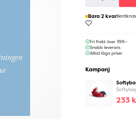
Bara 2 kvar
Beräknas
Fri frakt över 399:-
Snabb leverans
Alltid låga priser
Kampanj
Softyba
Softyba
233 k