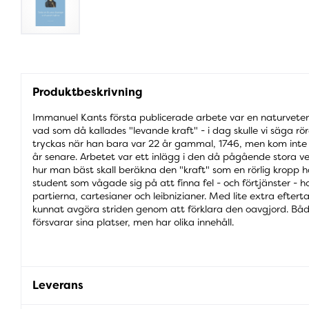
Produktbeskrivning
Immanuel Kants första publicerade arbete var en naturveten
vad som då kallades "levande kraft" - i dag skulle vi säga rö
tryckas när han bara var 22 år gammal, 1746, men kom inte ut
år senare. Arbetet var ett inlägg i den då pågående stora 
hur man bäst skall beräkna den "kraft" som en rörlig kropp ha
student som vågade sig på att finna fel - och förtjänster -
partierna, cartesianer och leibnizianer. Med lite extra efter
kunnat avgöra striden genom att förklara den oavgjord. Bå
försvarar sina platser, men har olika innehåll.
Leverans