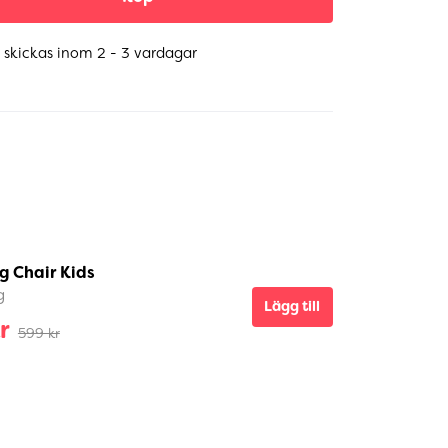
 skickas inom 2 - 3 vardagar
g Chair Kids
g
Lägg till
r
599 kr