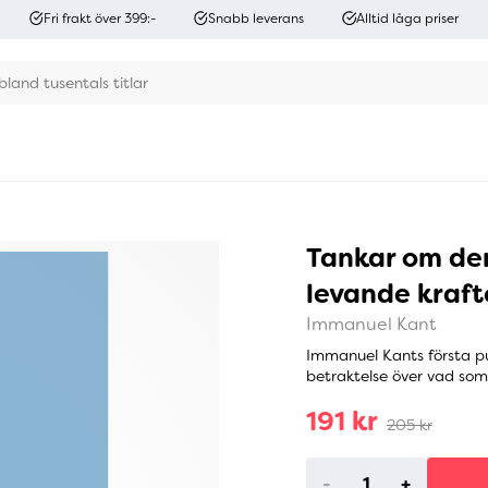
Fri frakt över 399:-
Snabb leverans
Alltid låga priser
Tankar om de
levande kraft
Immanuel Kant
Immanuel Kants första pu
betraktelse över vad som d
191 kr
205 kr
-
+