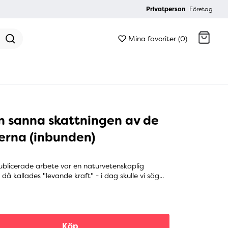
Privatperson
Företag
Mina favoriter (0)
Gå till kassan
n sanna skattningen av de
erna (inbunden)
blicerade arbete var en naturvetenskaplig
å kallades "levande kraft" - i dag skulle vi säg...
Köp