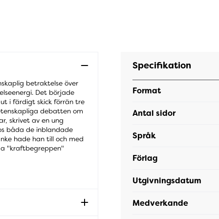
Specifikation
skaplig betraktelse över
Format
relseenergi. Det började
 i färdigt skick förrän tre
vetenskapliga debatten om
Antal sidor
r, skrivet av en ung
 hos båda de inblandade
Språk
tanke hade han till och med
da "kraftbegreppen"
Förlag
Utgivningsdatum
Medverkande